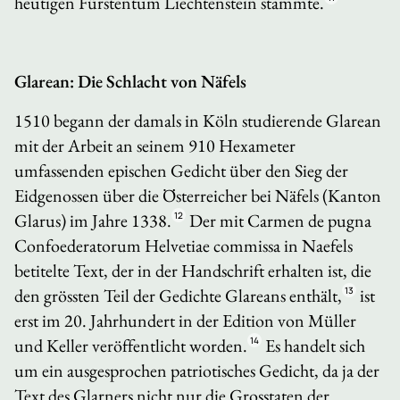
heutigen Fürstentum Liechtenstein stammte.
Glarean: Die Schlacht von Näfels
1510 begann der damals in Köln studierende Glarean
mit der Arbeit an seinem 910 Hexameter
umfassenden epischen Gedicht über den Sieg der
Eidgenossen über die Österreicher bei Näfels (Kanton
Glarus) im Jahre 1338.
12
Der mit
Carmen de pugna
Confoederatorum Helvetiae commissa in Naefels
betitelte Text, der in der Handschrift erhalten ist, die
den grössten Teil der Gedichte Glareans enthält,
13
ist
erst im 20. Jahrhundert in der Edition von Müller
und Keller veröffentlicht worden.
14
Es handelt sich
um ein ausgesprochen patriotisches Gedicht, da ja der
Text des Glarners nicht nur die Grosstaten der