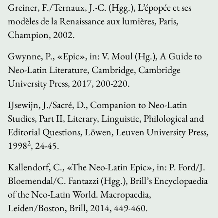
Greiner, F./Ternaux, J.-C. (Hgg.),
L’épopée et ses
modèles de la Renaissance aux lumières
, Paris,
Champion, 2002.
Gwynne, P., «Epic», in: V. Moul (Hg.),
A Guide to
Neo-Latin Literature
, Cambridge, Cambridge
University Press, 2017, 200-220.
IJsewijn, J./Sacré, D.,
Companion to Neo-Latin
Studies
, Part II,
Literary, Linguistic, Philological and
Editorial Questions
, Löwen, Leuven University Press,
2
1998
, 24-45.
Kallendorf, C., «The Neo-Latin Epic», in: P. Ford/J.
Bloemendal/C. Fantazzi (Hgg.),
Brill’s Encyclopaedia
of the Neo-Latin World.
Macropaedia
,
Leiden/Boston, Brill, 2014, 449-460.