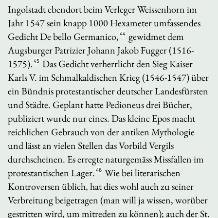
Ingolstadt ebendort beim Verleger Weissenhorn im
Jahr 1547 sein knapp 1000 Hexameter umfassendes
Gedicht
De bello Germanico
,
44
gewidmet dem
Augsburger Patrizier Johann Jakob Fugger (1516-
1575).
45
Das Gedicht verherrlicht den Sieg Kaiser
Karls V. im Schmalkaldischen Krieg (1546-1547) über
ein Bündnis protestantischer deutscher Landesfürsten
und Städte. Geplant hatte Pedioneus drei Bücher,
publiziert wurde nur eines. Das kleine Epos macht
reichlichen Gebrauch von der antiken Mythologie
und lässt an vielen Stellen das Vorbild Vergils
durchscheinen. Es erregte naturgemäss Missfallen im
protestantischen Lager.
46
Wie bei literarischen
Kontroversen üblich, hat dies wohl auch zu seiner
Verbreitung beigetragen (man will ja wissen, worüber
gestritten wird, um mitreden zu können); auch der St.