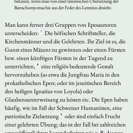
bekannt, wenn man von einer lateinischen Übersetzung der
Batrachomyomachie
aus der Feder des Lemnius absieht.
Man kann ferner drei Gruppen von Eposautoren
unterscheiden:
7
Die höfischen Schriftsteller, die
Kirchenmänner und die Gelehrten. Ihr Ziel ist es, die
Gunst eines Mäzens zu gewinnen oder einen Fürsten
bzw. einen künftigen Fürsten in der Tugend zu
unterrichten,
8
eine religiös bedeutende Gestalt
hervorzuheben (so etwa die Jungfrau Maria in den
prokatholischen Epen; oder im jesuitischen Bereich
den heiligen Ignatius von Loyola) oder
Glaubensunterweisung zu leisten etc. Die Epen haben
häufig, wie im Fall der Schweizer Humanisten, eine
patriotische Zielsetzung
9
oder sind einfach Frucht
einer gelehrten Übung; das ist der Fall bei zahlreichen
unveröffentlichten Jugendarbeiten wie z. B. das von