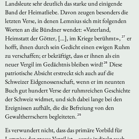
Landsleute sehr deutlich das starke und einigende
Band der Heimatliebe. Davon zeugen besonders die
letzten Verse, in denen Lemnius sich mit folgenden
Worten an die Bündner wendet: «Vaterland,
Heimstatt der Götter, […], im Kriege berühmt»,
27
er
hofft, ihnen durch sein Gedicht einen ewigen Ruhm
zu verschaffen; er bekräftigt, dass er ihnen als ein
neuer Vergil im Gedächtnis bleiben wird!
28
Diese
patriotische Absicht erstreckt sich auch auf die
Schweizer Eidgenossenschaft, wenn er im neunten
Buch gut hundert Verse der ruhmreichen Geschichte
der Schweiz widmet, und sich dabei lange bei den
Ereignissen aufhält, die die Befreiung von den
Gewaltherrschern begleiteten.
29
Es verwundert nicht, dass das primäre Vorbild für
Lemnius der grosse Vergil ist – sowie indirekt auch