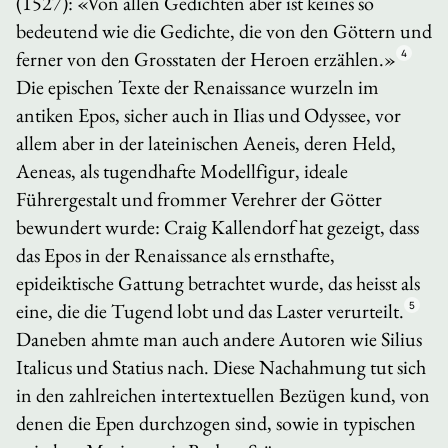
(1527): «Von allen Gedichten aber ist keines so
bedeutend wie die Gedichte, die von den Göttern und
ferner von den Grosstaten der Heroen erzählen.»
4
Die epischen Texte der Renaissance wurzeln im
antiken Epos, sicher auch in
Ilias
und
Odyssee
, vor
allem aber in der lateinischen
Aeneis,
deren Held,
Aeneas, als tugendhafte Modellfigur, ideale
Führergestalt und frommer Verehrer der Götter
bewundert wurde: Craig Kallendorf hat gezeigt, dass
das Epos in der Renaissance als ernsthafte,
epideiktische Gattung betrachtet wurde, das heisst als
eine, die die Tugend lobt und das Laster verurteilt.
5
Daneben ahmte man auch andere Autoren wie Silius
Italicus und Statius nach. Diese Nachahmung tut sich
in den zahlreichen intertextuellen Bezügen kund, von
denen die Epen durchzogen sind, sowie in typischen