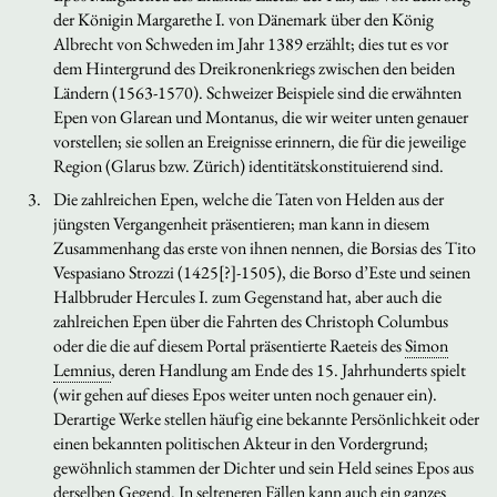
der Königin Margarethe I. von Dänemark über den König
Albrecht von Schweden im Jahr 1389 erzählt; dies tut es vor
dem Hintergrund des Dreikronenkriegs zwischen den beiden
Ländern (1563-1570). Schweizer Beispiele sind die erwähnten
Epen von Glarean und Montanus, die wir weiter unten genauer
vorstellen; sie sollen an Ereignisse erinnern, die für die jeweilige
Region (Glarus bzw. Zürich) identitätskonstituierend sind.
Die zahlreichen Epen, welche die Taten von Helden aus der
jüngsten Vergangenheit präsentieren; man kann in diesem
Zusammenhang das erste von ihnen nennen, die
Borsias
des Tito
Vespasiano Strozzi (1425[?]-1505), die Borso d’Este und seinen
Halbbruder Hercules I. zum Gegenstand hat, aber auch die
zahlreichen Epen über die Fahrten des Christoph Columbus
oder die die auf diesem Portal präsentierte
Raeteis
des
Simon
Lemnius
, deren Handlung am Ende des 15. Jahrhunderts spielt
(wir gehen auf dieses Epos weiter unten noch genauer ein).
Derartige Werke stellen häufig eine bekannte Persönlichkeit oder
einen bekannten politischen Akteur in den Vordergrund;
gewöhnlich stammen der Dichter und sein Held seines Epos aus
derselben Gegend. In selteneren Fällen kann auch ein ganzes