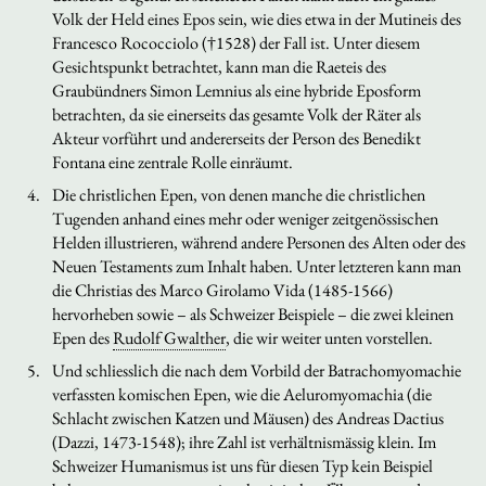
Volk der Held eines Epos sein, wie dies etwa in der
Mutineis
des
Francesco Rococciolo (†1528) der Fall ist. Unter diesem
Gesichtspunkt betrachtet, kann man die
Raeteis
des
Graubündners Simon Lemnius als eine hybride Eposform
betrachten, da sie einerseits das gesamte Volk der Räter als
Akteur vorführt und andererseits der Person des Benedikt
Fontana eine zentrale Rolle einräumt.
Die christlichen Epen, von denen manche die christlichen
Tugenden anhand eines mehr oder weniger zeitgenössischen
Helden illustrieren, während andere Personen des Alten oder des
Neuen Testaments zum Inhalt haben. Unter letzteren kann man
die
Christias
des Marco Girolamo Vida (1485-1566)
hervorheben sowie – als Schweizer Beispiele – die zwei kleinen
Epen des
Rudolf Gwalther
, die wir weiter unten vorstellen.
Und schliesslich die nach dem Vorbild der
Batrachomyomachie
verfassten komischen Epen, wie die
Aeluromyomachia
(die
Schlacht zwischen Katzen und Mäusen) des Andreas Dactius
(Dazzi, 1473-1548); ihre Zahl ist verhältnismässig klein. Im
Schweizer Humanismus ist uns für diesen Typ kein Beispiel