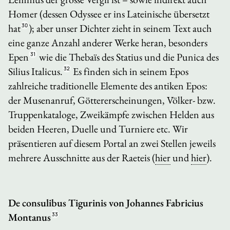
Homer (dessen
Odyssee
er ins Lateinische übersetzt
hat
30
); aber unser Dichter zieht in seinem Text auch
eine ganze Anzahl anderer Werke heran, besonders
Epen
31
wie die
Thebaïs
des Statius und die
Punica
des
Silius Italicus.
32
Es finden sich in seinem Epos
zahlreiche traditionelle Elemente des antiken Epos:
der Musenanruf, Göttererscheinungen, Völker- bzw.
Truppenkataloge, Zweikämpfe zwischen Helden aus
beiden Heeren, Duelle und Turniere etc. Wir
präsentieren auf diesem Portal an zwei Stellen jeweils
mehrere Ausschnitte aus der
Raeteis
(
hier
und
hier
).
De consulibus Tigurinis
von Johannes Fabricius
Montanus
33