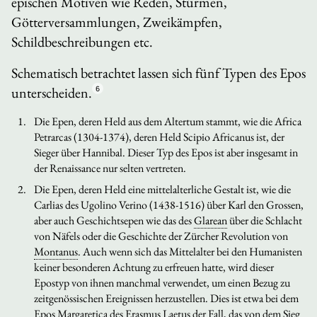
epischen Motiven wie Reden, Stürmen,
Götterversammlungen, Zweikämpfen,
Schildbeschreibungen etc.
Schematisch betrachtet lassen sich fünf Typen des Epos
unterscheiden.
6
Die Epen, deren Held aus dem Altertum stammt, wie die
Africa
Petrarcas (1304-1374), deren Held Scipio Africanus ist, der
Sieger über Hannibal. Dieser Typ des Epos ist aber insgesamt in
der Renaissance nur selten vertreten.
Die Epen, deren Held eine mittelalterliche Gestalt ist, wie die
Carlias
des Ugolino Verino (1438-1516) über Karl den Grossen,
aber auch Geschichtsepen wie das des
Glarean
über die Schlacht
von Näfels oder die Geschichte der Zürcher Revolution von
Montanus
. Auch wenn sich das Mittelalter bei den Humanisten
keiner besonderen Achtung zu erfreuen hatte, wird dieser
Epostyp von ihnen manchmal verwendet, um einen Bezug zu
zeitgenössischen Ereignissen herzustellen. Dies ist etwa bei dem
Epos
Margaretica
des Erasmus Laetus der Fall, das von dem Sieg