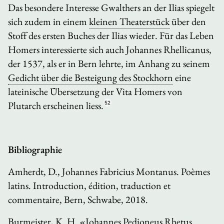
Das besondere Interesse Gwalthers an der
Ilias
spiegelt
sich zudem in einem
kleinen Theaterstück
über den
Stoff des ersten Buches der
Ilias
wieder. Für das Leben
Homers interessierte sich auch Johannes Rhellicanus,
der 1537, als er in Bern lehrte, im Anhang zu seinem
Gedicht über die Besteigung des Stockhorn
eine
lateinische Übersetzung der
Vita
Homers von
Plutarch erscheinen liess.
52
Bibliographie
Amherdt, D.,
Johannes Fabricius Montanus. Poèmes
latins. Introduction, édition, traduction et
commentaire
, Bern, Schwabe, 2018.
Burmeister, K. H. «Johannes Pedioneus Rhetus