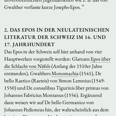
Gwalther verfasste kurze Josephs-Epos.
10
2. DAS EPOS IN DER NEULATEINISCHEN
LITERATUR DER SCHWEIZ IM 16. UND
17. JAHRHUNDERT
Das Epos in der Schweiz soll hier anhand von vier
Hauptwerken vorgestellt werden: Glareans
Epos über
die Schlacht von Näfels
(Anfang der 1510er Jahre
entstanden), Gwalthers
Monomachia
(1541),
De
bello Raetico (Raeteis)
von Simon Lemnius (1549-
1550) und
De consulibus Tigurinis liber primus
von
Johannes Fabricius Montanus (1556). Ergänzend
dazu weisen wir auf
De bello Germanico
von
Johannes Pedioneus hin, der wahrscheinlich aus dem
11