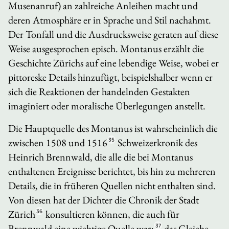
Musenanruf) an zahlreiche Anleihen macht und
deren Atmosphäre er in Sprache und Stil nachahmt.
Der Tonfall und die Ausdrucksweise geraten auf diese
Weise ausgesprochen episch. Montanus erzählt die
Geschichte Zürichs auf eine lebendige Weise, wobei er
pittoreske Details hinzufügt, beispielshalber wenn er
sich die Reaktionen der handelnden Gestakten
imaginiert oder moralische Überlegungen anstellt.
Die Hauptquelle des Montanus ist wahrscheinlich die
zwischen 1508 und 1516
35
Schweizerkronik
des
Heinrich Brennwald, die alle die bei Montanus
enthaltenen Ereignisse berichtet, bis hin zu mehreren
Details, die in früheren Quellen nicht enthalten sind.
Von diesen hat der Dichter die
Chronik der Stadt
Zürich
36
konsultieren können, die auch für
Brennwald eine wichtige Quelle war;
37
das Gleiche