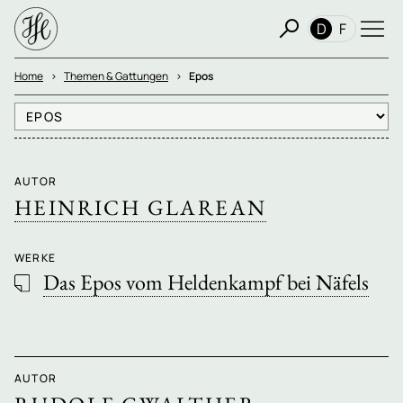
D
F
Home
Themen & Gattungen
Epos
AUTOR
HEINRICH GLAREAN
WERKE
Das Epos vom Heldenkampf bei Näfels
AUTOR