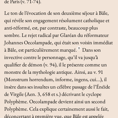
de Paris (v. 71-74).
Le ton de l’évocation de son deuxième séjour à Bâle,
qui révèle son engagement résolument catholique et
anti-réformé, est, par contraste, beaucoup plus
sombre. Le rejet radical par Glaréan du réformateur
Johannes Oecolampade, qui était son voisin immédiat
à Bâle, est particulièrement marqué.
11
Dans son
invective contre le personnage, qu’il va jusqu’à
qualifier de démon (v. 94), il le présente comme un
monstre de la mythologie antique. Ainsi, au v. 91
(
Monstrum horrendum, informe, ingens, cui
...), il
insère dans ses insultes un célèbre passage de l’
Énéide
de Virgile (
Aen
. 3, 658 et s.) décrivant le cyclope
Polyphème. Oecolampade devient ainsi un second
Polyphème. Cela explique certainement aussi le fait,
déconcertant à première vue, que Bâle est appelée