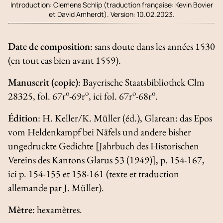
Introduction:
Clemens Schlip (traduction française: Kevin Bovier
et David Amherdt). Version: 10.02.2023.
Date de composition
: sans doute dans les années 1530
(en tout cas bien avant 1559).
Manuscrit (copie)
: Bayerische Staatsbibliothek Clm
o
o
o
o
28325, fol. 67r
-69r
, ici fol. 67r
-68r
.
Édition
: H. Keller/K. Müller (éd.),
Glarean: das Epos
vom Heldenkampf bei Näfels und andere bisher
ungedruckte Gedichte
[
Jahrbuch des Historischen
Vereins des Kantons Glarus
53 (1949)], p. 154-167,
ici p. 154-155 et 158-161 (texte et traduction
allemande par J. Müller).
Mètre
: hexamètres.