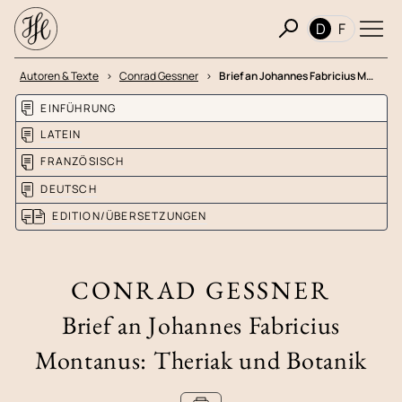
D
F
Autoren & Texte
Conrad Gessner
Brief an Johannes Fabricius M…
EINFÜHRUNG
LATEIN
FRANZÖSISCH
DEUTSCH
EDITION/ÜBERSETZUNGEN
CONRAD GESSNER
Brief an Johannes Fabricius
Montanus: Theriak und Botanik