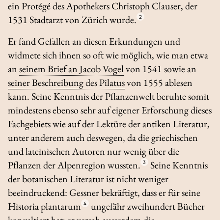
ein Protégé des Apothekers Christoph Clauser, der
1531 Stadtarzt von Zürich wurde.
2
Er fand Gefallen an diesen Erkundungen und
widmete sich ihnen so oft wie möglich, wie man etwa
an
seinem Brief an Jacob Vogel
von 1541 sowie an
seiner Beschreibung des Pilatus
von 1555 ablesen
kann. Seine Kenntnis der Pflanzenwelt beruhte somit
mindestens ebenso sehr auf eigener Erforschung dieses
Fachgebiets wie auf der Lektüre der antiken Literatur,
unter anderem auch deswegen, da die griechischen
und lateinischen Autoren nur wenig über die
Pflanzen der Alpenregion wussten.
3
Seine Kenntnis
der botanischen Literatur ist nicht weniger
beeindruckend: Gessner bekräftigt, dass er für seine
Historia plantarum
4
ungefähr zweihundert Bücher
konsultiert hat; er versah ausserdem die