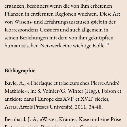
ergänzen, besonders wenn die von ihm erbetenen
Pflanzen in entfernten Regionen wuchsen. Diese Art
von Wissens- und Erfahrungsaustausch spielt in der
Korrespondenz Gessners und auch allgemein in
seinen Beziehungen mit dem von ihm geknüpften
humanistischen Netzwerk eine wichtige Rolle.
14
Bibliographie
Bayle, A., «Thériaque et triacleurs chez Pierre-André
Mathiole», in: S. Voinier/G. Winter (Hgg.),
Poison et
e
e
antidote dans l’Europe des XVI
et XVII
siècles
,
Arras, Artois Presses Université, 2011, 34-48.
Bernhard, J.-A, «Wasser, Kräuter, Käse und eine Prise
Rätoromanisch: Bemerkungen zu Gessners