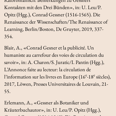
Kontakten mit den Drei Bünden», in: U. Leu/P.
Opitz (Hgg.),
Conrad Gessner (1516-1565).
Die
Renaissance der Wissenschaften/The Renaissance of
Learning
, Berlin/Boston, De Gruyter, 2019, 337-
354.
Blair, A., «Conrad Gesner et la publicité. Un
humaniste au carrefour des voies de circulation du
savoir», in: A. Charon/S. Juratic/I. Pantin (Hgg.),
L’Annonce faite au lecteur: la circulation de
e
e
l’information sur les livres en Europe (16
-18
siècles)
,
2017, Löwen, Presses Universitaires de Louvain, 21-
55.
Erlemann, A., «Gessner als Botaniker und
Kräuterbuchautor», in: U. Leu/P. Opitz (Hgg.),