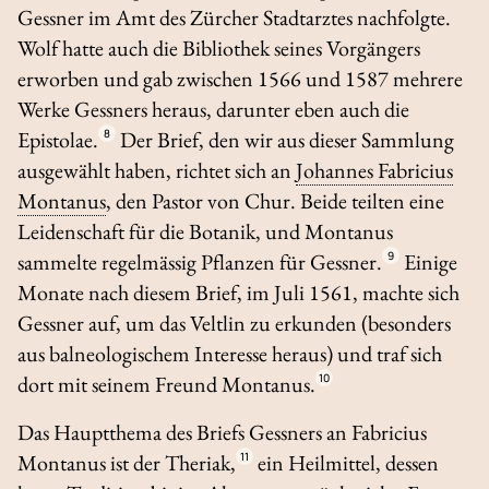
Gessner im Amt des Zürcher Stadtarztes nachfolgte.
Wolf hatte auch die Bibliothek seines Vorgängers
erworben und gab zwischen 1566 und 1587 mehrere
Werke Gessners heraus, darunter eben auch die
Epistolae.
8
Der Brief, den wir aus dieser Sammlung
ausgewählt haben, richtet sich an
Johannes Fabricius
Montanus
, den Pastor von Chur. Beide teilten eine
Leidenschaft für die Botanik, und Montanus
sammelte regelmässig Pflanzen für Gessner.
9
Einige
Monate nach diesem Brief, im Juli 1561, machte sich
Gessner auf, um das Veltlin zu erkunden (besonders
aus balneologischem Interesse heraus) und traf sich
dort mit seinem Freund Montanus.
10
Das Hauptthema des Briefs Gessners an Fabricius
Montanus ist der Theriak,
11
ein Heilmittel, dessen