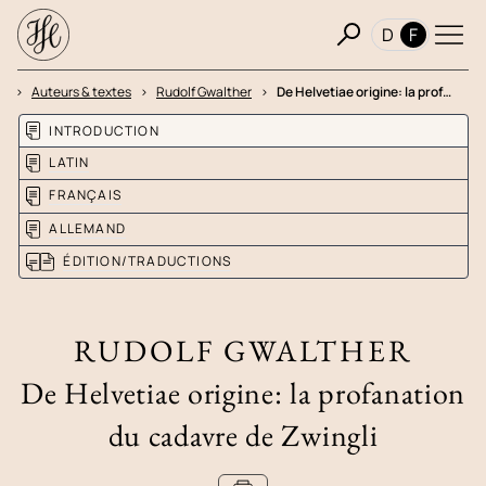
D
F
e
Auteurs & textes
Rudolf Gwalther
De Helvetiae origine: la prof…
INTRODUCTION
LATIN
FRANÇAIS
ALLEMAND
ÉDITION/TRADUCTIONS
RUDOLF GWALTHER
De Helvetiae origine: la profanation
du cadavre de Zwingli