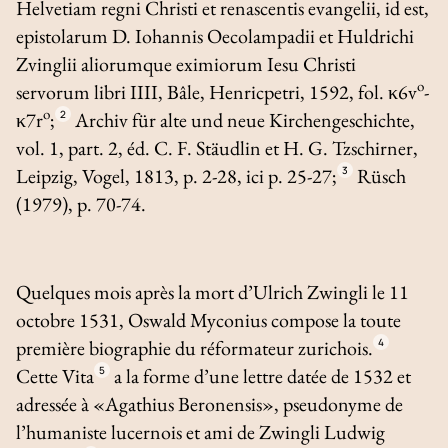
Helvetiam regni Christi et renascentis evangelii, id est,
epistolarum D. Iohannis Oecolampadii et Huldrichi
Zvinglii aliorumque eximiorum Iesu Christi
o
servorum libri IIII
, Bâle, Henricpetri, 1592, fol. κ6v
-
o
κ7r
;
2
Archiv für alte und neue Kirchengeschichte
,
vol. 1, part. 2, éd. C. F. Stäudlin et H. G. Tzschirner,
Leipzig, Vogel, 1813, p. 2-28, ici p. 25-27;
3
Rüsch
(1979), p. 70-74.
Quelques mois après la mort d’Ulrich Zwingli le 11
octobre 1531, Oswald Myconius compose la toute
première biographie du réformateur zurichois.
4
Cette
Vita
5
a la forme d’une lettre datée de 1532 et
adressée à «Agathius Beronensis», pseudonyme de
l’humaniste lucernois et ami de Zwingli Ludwig