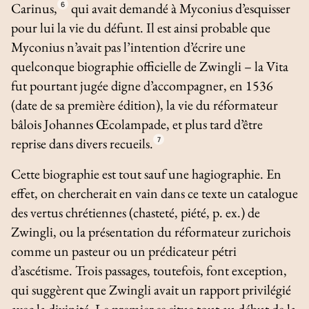
Carinus,
6
qui avait demandé à Myconius d’esquisser
pour lui la vie du défunt. Il est ainsi probable que
Myconius n’avait pas l’intention d’écrire une
quelconque biographie officielle de Zwingli – la
Vita
fut pourtant jugée digne d’accompagner, en 1536
(date de sa première édition), la vie du réformateur
bâlois Johannes Œcolampade, et plus tard d’être
reprise dans divers recueils.
7
Cette biographie est tout sauf une hagiographie. En
effet, on chercherait en vain dans ce texte un catalogue
des vertus chrétiennes (chasteté, piété, p. ex.) de
Zwingli, ou la présentation du réformateur zurichois
comme un pasteur ou un prédicateur pétri
d’ascétisme. Trois passages, toutefois, font exception,
qui suggèrent que Zwingli avait un rapport privilégié
avec la divinité. Le premier se situe tout au début de la