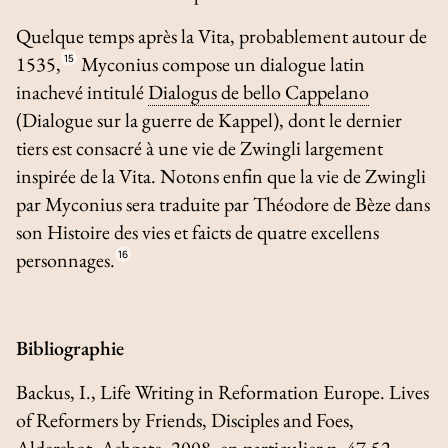
Quelque temps après la
Vita
, probablement autour de
1535,
15
Myconius compose un dialogue latin
inachevé intitulé
Dialogus de bello Cappelano
(
Dialogue sur la guerre de Kappel
), dont le dernier
tiers est consacré à une vie de Zwingli largement
inspirée de la
Vita
. Notons enfin que la vie de Zwingli
par Myconius sera traduite par Théodore de Bèze dans
son
Histoire des vies et faicts de quatre excellens
personnages
.
16
Bibliographie
Backus, I.,
Life Writing in Reformation Europe.
Lives
of Reformers by Friends, Disciples and Foes
,
Aldershot, Ashgate, 2008, en particulier p. 47-52.