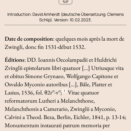
Introduction:
David Amherdt (deutsche Übersetzung: Clemens
Schlip). Version: 10.02.2023.
Date de composition
: quelques mois après la mort de
Zwingli, donc fin 1531-début 1532.
Éditions
:
DD. Ioannis Oecolampadii et Huldrichi
Zvinglii epistolarum libri quatuor
[…]
Utriusque vita
et obitus Simone Grynaeo, Wolfgango Capitone et
Osvaldo Myconio autoribus
[…], Bâle, Platter et
o
o
Lasius, 1536, fol. θ2r
-v
;
1
Vitae quatuor
reformatorum Lutheri a Melanchthone,
Melanchthonis a Camerario, Zwinglii a Myconio,
Calvini a Theod. Beza
, Berlin, Eichler, 1841, p. 13-14;
Monumentum instaurati patrum memoria per