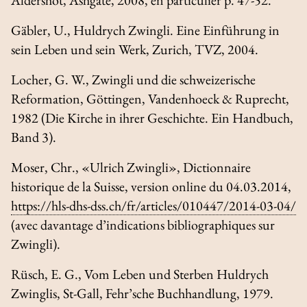
Gäbler, U.,
Huldrych Zwingli. Eine Einführung in
sein Leben und sein Werk
, Zurich, TVZ, 2004.
Locher, G. W.,
Zwingli und die schweizerische
Reformation
, Göttingen, Vandenhoeck & Ruprecht,
1982 (
Die Kirche in ihrer Geschichte.
Ein Handbuch
,
Band 3).
Moser, Chr., «Ulrich Zwingli»,
Dictionnaire
historique de la Suisse
, version online du 04.03.2014,
https://hls-dhs-dss.ch/fr/articles/010447/2014-03-04/
(avec davantage d’indications bibliographiques sur
Zwingli).
Rüsch, E. G.,
Vom Leben und Sterben Huldrych
Zwinglis
, St-Gall, Fehr’sche Buchhandlung, 1979.