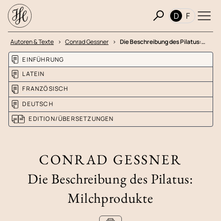
D
F
Autoren & Texte
Conrad Gessner
Die Beschreibung des Pilatus:…
EINFÜHRUNG
LATEIN
FRANZÖSISCH
DEUTSCH
EDITION/ÜBERSETZUNGEN
CONRAD GESSNER
Die Beschreibung des Pilatus:
Milchprodukte