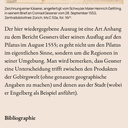
Zeichnung einer Käserei, angefertigt vom Schwyzer Maler Heinrich Dettling,
in seinem Brief an Conrad Gessner vom 28. September 1552,
o
Zentralbibliothek Zürich, Ms C 50a, fol. 16r
.
Der hier wiedergegebene Auszug ist eine Art Anhang
zu dem Bericht Gessners über seinen Ausflug auf den
Pilatus im August 1555; es geht nicht um den Pilatus
im eigentlichen Sinne, sondern um die Regionen in
seiner Umgebung. Man wird bemerken, dass Gessner
eine Unterscheidung trifft zwischen den Produkten
der Gebirgswelt (ohne genauere geographische
Angaben zu machen) und denen aus der Stadt (wobei
er Engelberg als Beispiel anführt).
Bibliographie