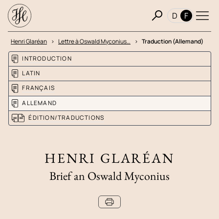
D
F
Henri Glaréan
Lettre à Oswald Myconius…
Traduction (Allemand)
INTRODUCTION
LATIN
FRANÇAIS
ALLEMAND
ÉDITION/TRADUCTIONS
HENRI GLARÉAN
Brief an Oswald Myconius