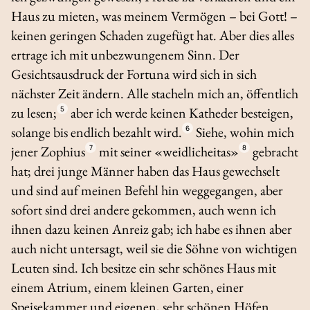
Haus zu mieten, was meinem Vermögen – bei Gott! –
keinen geringen Schaden zugefügt hat. Aber dies alles
ertrage ich mit unbezwungenem Sinn. Der
Gesichtsausdruck der Fortuna wird sich in sich
nächster Zeit ändern. Alle stacheln mich an, öffentlich
zu lesen;
5
aber ich werde keinen Katheder besteigen,
solange bis endlich bezahlt wird.
6
Siehe, wohin mich
jener Zophius
7
mit seiner «weidlicheitas»
8
gebracht
hat; drei junge Männer haben das Haus gewechselt
und sind auf meinen Befehl hin weggegangen, aber
sofort sind drei andere gekommen, auch wenn ich
ihnen dazu keinen Anreiz gab; ich habe es ihnen aber
auch nicht untersagt, weil sie die Söhne von wichtigen
Leuten sind. Ich besitze ein sehr schönes Haus mit
einem Atrium, einem kleinen Garten, einer
Speisekammer und eigenen, sehr schönen Höfen.