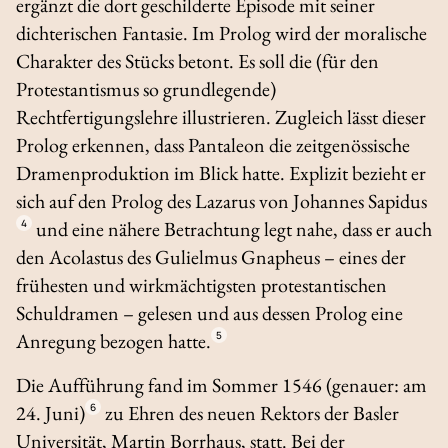
ergänzt die dort geschilderte Episode mit seiner
dichterischen Fantasie. Im Prolog wird der moralische
Charakter des Stücks betont. Es soll die (für den
Protestantismus so grundlegende)
Rechtfertigungslehre illustrieren. Zugleich lässt dieser
Prolog erkennen, dass Pantaleon die zeitgenössische
Dramenproduktion im Blick hatte. Explizit bezieht er
sich auf den Prolog des
Lazarus
von Johannes Sapidus
4
und eine nähere Betrachtung legt nahe, dass er auch
den
Acolastus
des Gulielmus Gnapheus – eines der
frühesten und wirkmächtigsten protestantischen
Schuldramen – gelesen und aus dessen Prolog eine
Anregung bezogen hatte.
5
Die Aufführung fand im Sommer 1546 (genauer: am
24. Juni)
6
zu Ehren des neuen Rektors der Basler
Universität, Martin Borrhaus, statt. Bei der