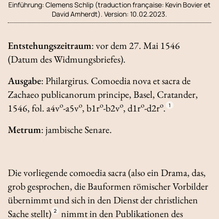
Einführung:
Clemens Schlip (traduction française: Kevin Bovier et
David Amherdt). Version: 10.02.2023.
Entstehungszeitraum
: vor dem 27. Mai 1546
(Datum des Widmungsbriefes).
Ausgabe
:
Philargirus.
Comoedia nova et sacra de
Zachaeo publicanorum principe
, Basel, Cratander,
o
o
o
o
o
o
1546, fol. a4v
-a5v
, b1r
-b2v
, d1r
-d2r
.
1
Metrum
: jambische Senare.
Die vorliegende
comoedia sacra
(also ein Drama, das,
grob gesprochen, die Bauformen römischer Vorbilder
übernimmt und sich in den Dienst der christlichen
Sache stellt)
2
nimmt in den Publikationen des