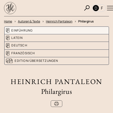
D
F
Home
Autoren & Texte
Heinrich Pantaleon
Philargirus
EINFÜHRUNG
LATEIN
DEUTSCH
FRANZÖSISCH
EDITION/ÜBERSETZUNGEN
HEINRICH PANTALEON
Philargirus