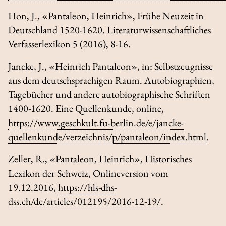
Hon, J., «Pantaleon, Heinrich»,
Frühe Neuzeit in
Deutschland 1520-1620.
Literaturwissenschaftliches
Verfasserlexikon
5 (2016), 8-16.
Jancke, J., «Heinrich Pantaleon», in:
Selbstzeugnisse
aus dem deutschsprachigen Raum.
Autobiographien,
Tagebücher und andere autobiographische Schriften
1400-1620. Eine Quellenkunde
, online,
https://www.geschkult.fu-berlin.de/e/jancke-
quellenkunde/verzeichnis/p/pantaleon/index.html
.
Zeller, R., «Pantaleon, Heinrich»,
Historisches
Lexikon der Schweiz
, Onlineversion vom
19.12.2016,
https://hls-dhs-
dss.ch/de/articles/012195/2016-12-19/
.