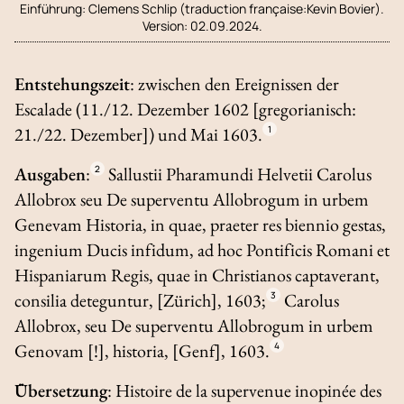
Einführung:
Clemens Schlip (traduction française:Kevin Bovier).
Version: 02.09.2024.
Entstehungszeit
: zwischen den Ereignissen der
Escalade (11./12. Dezember 1602 [gregorianisch:
21./22. Dezember]) und Mai 1603.
1
Ausgaben
:
2
Sallustii Pharamundi Helvetii
Carolus
Allobrox seu De superventu Allobrogum in urbem
Genevam Historia, in quae, praeter res biennio gestas,
ingenium Ducis infidum, ad hoc Pontificis Romani et
Hispaniarum Regis, quae in Christianos captaverant,
consilia deteguntur
, [Zürich], 1603;
3
Carolus
Allobrox, seu De superventu Allobrogum in urbem
Genovam
[!],
historia
, [Genf], 1603.
4
Übersetzung
:
Histoire de la supervenue inopinée des