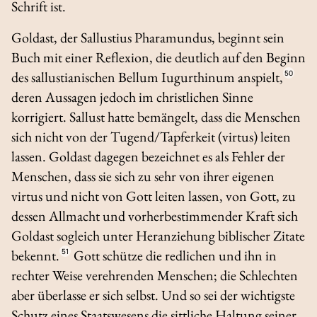
Schrift ist.
Goldast, der Sallustius Pharamundus, beginnt sein
Buch mit einer Reflexion, die deutlich auf den Beginn
des sallustianischen
Bellum Iugurthinum
anspielt,
50
deren Aussagen jedoch im christlichen Sinne
korrigiert. Sallust hatte bemängelt, dass die Menschen
sich nicht von der Tugend/Tapferkeit (
virtus
) leiten
lassen. Goldast dagegen bezeichnet es als Fehler der
Menschen, dass sie sich zu sehr von ihrer eigenen
virtus
und nicht von Gott leiten lassen, von Gott, zu
dessen Allmacht und vorherbestimmender Kraft sich
Goldast sogleich unter Heranziehung biblischer Zitate
bekennt.
51
Gott schütze die redlichen und ihn in
rechter Weise verehrenden Menschen; die Schlechten
aber überlasse er sich selbst. Und so sei der wichtigste
Schutz eines Staatswesens die sittliche Haltung seiner