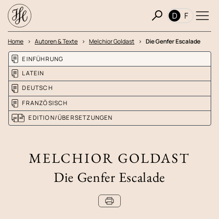
D
F
Home
Autoren & Texte
Melchior Goldast
Die Genfer Escalade
EINFÜHRUNG
LATEIN
DEUTSCH
FRANZÖSISCH
EDITION/ÜBERSETZUNGEN
MELCHIOR GOLDAST
Die Genfer Escalade