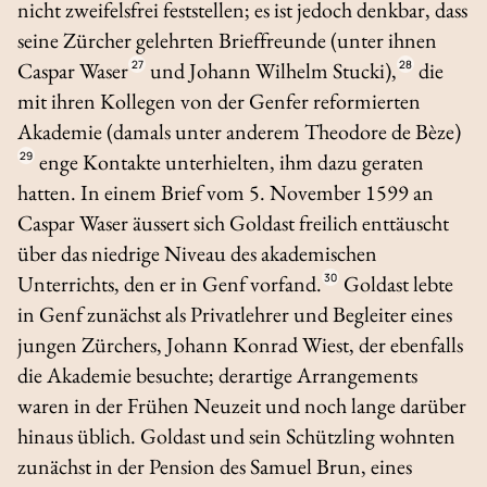
nicht zweifelsfrei feststellen; es ist jedoch denkbar, dass
seine Zürcher gelehrten Brieffreunde (unter ihnen
Caspar Waser
27
und Johann Wilhelm Stucki),
28
die
mit ihren Kollegen von der Genfer reformierten
Akademie (damals unter anderem Theodore de Bèze)
29
enge Kontakte unterhielten, ihm dazu geraten
hatten. In einem Brief vom 5. November 1599 an
Caspar Waser äussert sich Goldast freilich enttäuscht
über das niedrige Niveau des akademischen
Unterrichts, den er in Genf vorfand.
30
Goldast lebte
in Genf zunächst als Privatlehrer und Begleiter eines
jungen Zürchers, Johann Konrad Wiest, der ebenfalls
die Akademie besuchte; derartige Arrangements
waren in der Frühen Neuzeit und noch lange darüber
hinaus üblich. Goldast und sein Schützling wohnten
zunächst in der Pension des Samuel Brun, eines