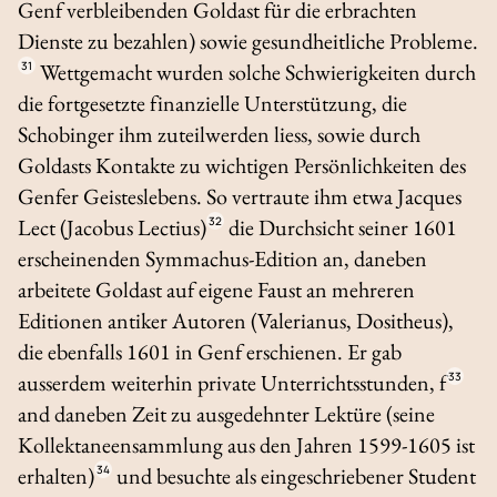
Genf verbleibenden Goldast für die erbrachten
Dienste zu bezahlen) sowie gesundheitliche Probleme.
31
Wettgemacht wurden solche Schwierigkeiten durch
die fortgesetzte finanzielle Unterstützung, die
Schobinger ihm zuteilwerden liess, sowie durch
Goldasts Kontakte zu wichtigen Persönlichkeiten des
Genfer Geisteslebens. So vertraute ihm etwa Jacques
Lect (Jacobus Lectius)
32
die Durchsicht seiner 1601
erscheinenden Symmachus-Edition an, daneben
arbeitete Goldast auf eigene Faust an mehreren
Editionen antiker Autoren (Valerianus, Dositheus),
die ebenfalls 1601 in Genf erschienen. Er gab
ausserdem weiterhin private Unterrichtsstunden, f
33
and daneben Zeit zu ausgedehnter Lektüre (seine
Kollektaneensammlung aus den Jahren 1599-1605 ist
erhalten)
34
und besuchte als eingeschriebener Student