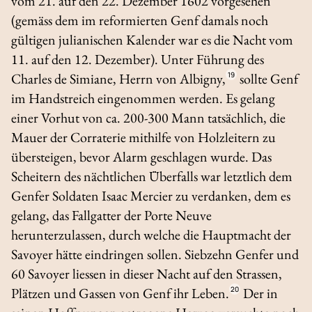
vom 21. auf den 22. Dezember 1602 vorgesehen
(gemäss dem im reformierten Genf damals noch
gültigen julianischen Kalender war es die Nacht vom
11. auf den 12. Dezember). Unter Führung des
Charles de Simiane, Herrn von Albigny,
19
sollte Genf
im Handstreich eingenommen werden. Es gelang
einer Vorhut von ca. 200-300 Mann tatsächlich, die
Mauer der Corraterie mithilfe von Holzleitern zu
übersteigen, bevor Alarm geschlagen wurde. Das
Scheitern des nächtlichen Überfalls war letztlich dem
Genfer Soldaten Isaac Mercier zu verdanken, dem es
gelang, das Fallgatter der Porte Neuve
herunterzulassen, durch welche die Hauptmacht der
Savoyer hätte eindringen sollen. Siebzehn Genfer und
60 Savoyer liessen in dieser Nacht auf den Strassen,
Plätzen und Gassen von Genf ihr Leben.
20
Der in