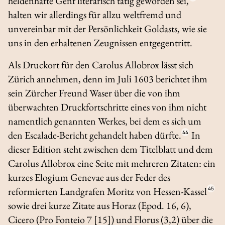
heldenhafte Genf literarisch tätig geworden sei,
halten wir allerdings für allzu weltfremd und
unvereinbar mit der Persönlichkeit Goldasts, wie sie
uns in den erhaltenen Zeugnissen entgegentritt.
Als Druckort für den
Carolus Allobrox
lässt sich
Zürich annehmen, denn im Juli 1603 berichtet ihm
sein Zürcher Freund Waser über die von ihm
überwachten Druckfortschritte eines von ihm nicht
namentlich genannten Werkes, bei dem es sich um
den Escalade-Bericht gehandelt haben dürfte.
44
In
dieser Edition steht zwischen dem Titelblatt und dem
Carolus Allobrox eine Seite mit mehreren Zitaten: ein
kurzes
Elogium Genevae
aus der Feder des
reformierten Landgrafen Moritz von Hessen-Kassel
45
sowie drei kurze Zitate aus Horaz (
Epod.
16, 6),
Cicero (
Pro Fonteio
7 [15]) und Florus (3,2) über die