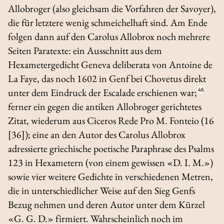
Allobroger (also gleichsam die Vorfahren der Savoyer),
die für letztere wenig schmeichelhaft sind. Am Ende
folgen dann auf den
Carolus Allobrox
noch mehrere
Seiten Paratexte: ein Ausschnitt aus dem
Hexametergedicht
Geneva deliberata
von Antoine de
La Faye, das noch 1602 in Genf bei Chovetus direkt
unter dem Eindruck der Escalade erschienen war;
46
ferner ein gegen die antiken Allobroger gerichtetes
Zitat, wiederum aus Ciceros Rede
Pro M. Fonteio
(16
[36]); eine an den Autor des
Carolus Allobrox
adressierte griechische poetische Paraphrase des Psalms
123 in Hexametern (von einem gewissen «D. I. M.»)
sowie vier weitere Gedichte in verschiedenen Metren,
die in unterschiedlicher Weise auf den Sieg Genfs
Bezug nehmen und deren Autor unter dem Kürzel
«G. G. D.» firmiert. Wahrscheinlich noch im