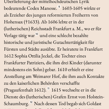
Überlieferung der mittelhochdeutschen Lyrik
bedeutende
Codex Manesse
.
9
1603-1605 wirkte er
als Erzieher des jungen reformierten Freiherrn von
Hohensax (†1633). Ab 1606 lebte er in der
(lutherischen) Reichsstadt Frankfurt a. M., wo er für
Verlage tätig war
10
und eine schlecht bezahlte
historische und juristische Gutachtertätigkeit für
Fürsten und Städte ausübte. Er heiratete in Frankfurt
1612 Sophia Ottilia Jeckel, die Tochter eines
Frankfurter Patriziers, die ihm drei Kinder (darunter
mindestens ein Sohn) gebar. 1610 erhielt er eine
Anstellung am Weimarer Hof, die ihm auch Kontakte
zu den kaiserlichen Behörden verschaffte
(Pragaufenthalt 1612).
11
1615 wechselte er in die
Dienste des (lutherischen) Grafen Ernst von Holstein-
Schaumburg.
12
Nach dessen Tod begab sich Goldast