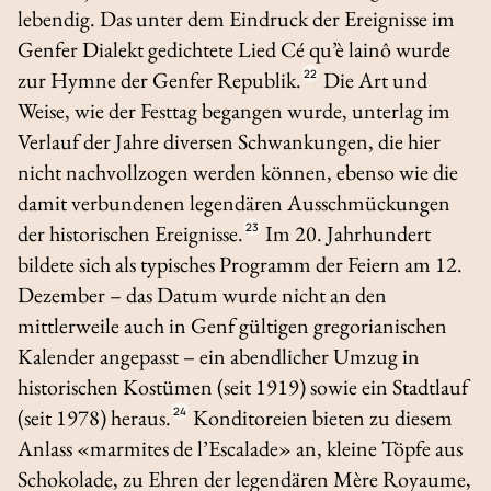
lebendig. Das unter dem Eindruck der Ereignisse im
Genfer Dialekt gedichtete Lied
Cé qu’è lainô
wurde
zur Hymne der Genfer Republik.
22
Die Art und
Weise, wie der Festtag begangen wurde, unterlag im
Verlauf der Jahre diversen Schwankungen, die hier
nicht nachvollzogen werden können, ebenso wie die
damit verbundenen legendären Ausschmückungen
der historischen Ereignisse.
23
Im 20. Jahrhundert
bildete sich als typisches Programm der Feiern am 12.
Dezember – das Datum wurde nicht an den
mittlerweile auch in Genf gültigen gregorianischen
Kalender angepasst – ein abendlicher Umzug in
historischen Kostümen (seit 1919) sowie ein Stadtlauf
(seit 1978) heraus.
24
Konditoreien bieten zu diesem
Anlass «marmites de l’Escalade» an, kleine Töpfe aus
Schokolade, zu Ehren der legendären Mère Royaume,