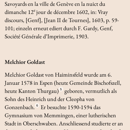
Savoyards en la ville de Genève en la nuict du
e
dimanche 12
jour de décembre 1602
, in:
Vray
discours
, [Genf], [Jean II de Tournes], 1603, p. 59-
101; einzeln erneut ediert durch F. Gardy, Genf,
Société Générale d’Imprimerie, 1903.
Melchior Goldast
Melchior Goldast von Haiminsfeld wurde am 6.
Januar 1578 in Espen (heute Gemeinde Bischofszell,
heute Kanton Thurgau)
5
geboren, vermutlich als
Sohn des Heinrich und der Cleopha von
Gonzenbach.
6
Er besuchte 1590-1594 das
Gymnasium von Memmingen, einer lutherischen
Stadt in Oberschwaben. Anschliessend studierte er an