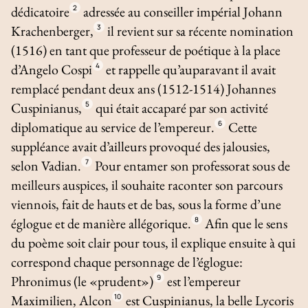
dédicatoire
2
adressée au conseiller impérial Johann
Krachenberger,
3
il revient sur sa récente nomination
(1516) en tant que professeur de poétique à la place
d’Angelo Cospi
4
et rappelle qu’auparavant il avait
remplacé pendant deux ans (1512-1514) Johannes
Cuspinianus,
5
qui était accaparé par son activité
diplomatique au service de l’empereur.
6
Cette
suppléance avait d’ailleurs provoqué des jalousies,
selon Vadian.
7
Pour entamer son professorat sous de
meilleurs auspices, il souhaite raconter son parcours
viennois, fait de hauts et de bas, sous la forme d’une
églogue et de manière allégorique.
8
Afin que le sens
du poème soit clair pour tous, il explique ensuite à qui
correspond chaque personnage de l’églogue:
Phronimus (le «prudent»)
9
est l’empereur
Maximilien, Alcon
10
est Cuspinianus, la belle Lycoris