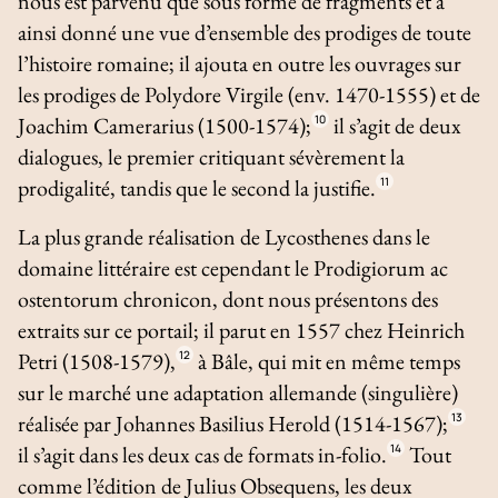
nous est parvenu que sous forme de fragments et a
ainsi donné une vue d’ensemble des prodiges de toute
l’histoire romaine; il ajouta en outre les ouvrages sur
les prodiges de Polydore Virgile (env. 1470-1555) et de
Joachim Camerarius (1500-1574);
10
il s’agit de deux
dialogues, le premier critiquant sévèrement la
prodigalité, tandis que le second la justifie.
11
La plus grande réalisation de Lycosthenes dans le
domaine littéraire est cependant le
Prodigiorum ac
ostentorum chronicon
, dont nous présentons des
extraits sur ce portail; il parut en 1557 chez Heinrich
Petri (1508-1579),
12
à Bâle, qui mit en même temps
sur le marché une adaptation allemande (singulière)
réalisée par Johannes Basilius Herold (1514-1567);
13
il s’agit dans les deux cas de formats in-folio.
14
Tout
comme l’édition de Julius Obsequens, les deux