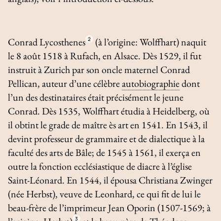
Conrad Lycosthenes
2
(à l’origine: Wolffhart) naquit
le 8 août 1518 à Rufach, en Alsace. Dès 1529, il fut
instruit à Zurich par son oncle maternel Conrad
Pellican, auteur d’une célèbre
autobiographie
dont
l’un des destinataires était précisément le jeune
Conrad. Dès 1535, Wolffhart étudia à Heidelberg, où
il obtint le grade de maître ès art en 1541. En 1543, il
devint professeur de grammaire et de dialectique à la
faculté des arts de Bâle; de 1545 à 1561, il exerça en
outre la fonction ecclésiastique de diacre à l’église
Saint-Léonard. En 1544, il épousa Christiana Zwinger
(née Herbst), veuve de Leonhard, ce qui fit de lui le
beau-frère de l’imprimeur Jean Oporin (1507-1569; à
3