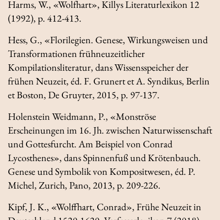
Harms, W., «Wolfhart»,
Killys Literaturlexikon
12
(1992), p. 412-413.
Hess, G., «Florilegien. Genese, Wirkungsweisen und
Transformationen frühneuzeitlicher
Kompilationsliteratur, dans
Wissensspeicher der
frühen Neuzeit
, éd. F. Grunert et A. Syndikus, Berlin
et Boston, De Gruyter, 2015, p. 97-137.
Holenstein Weidmann, P., «Monströse
Erscheinungen im 16. Jh. zwischen Naturwissenschaft
und Gottesfurcht. Am Beispiel von Conrad
Lycosthenes», dans
Spinnenfuß und Krötenbauch.
Genese und Symbolik von Kompositwesen
, éd. P.
Michel, Zurich, Pano, 2013, p. 209-226.
Kipf, J. K., «Wolffhart, Conrad»,
Frühe Neuzeit in