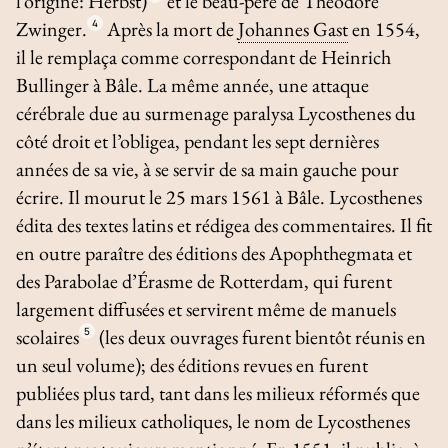
l’origine: Herbst)
et le beau-père de Théodore
Zwinger.
4
Après la mort de
Johannes Gast
en 1554,
il le remplaça comme correspondant de Heinrich
Bullinger à Bâle. La même année, une attaque
cérébrale due au surmenage paralysa Lycosthenes du
côté droit et l’obligea, pendant les sept dernières
années de sa vie, à se servir de sa main gauche pour
écrire. Il mourut le 25 mars 1561 à Bâle. Lycosthenes
édita des textes latins et rédigea des commentaires. Il fit
en outre paraître des éditions des
Apophthegmata
et
des
Parabolae
d’Érasme de Rotterdam, qui furent
largement diffusées et servirent même de manuels
scolaires
5
(les deux ouvrages furent bientôt réunis en
un seul volume); des éditions revues en furent
publiées plus tard, tant dans les milieux réformés que
dans les milieux catholiques, le nom de Lycosthenes