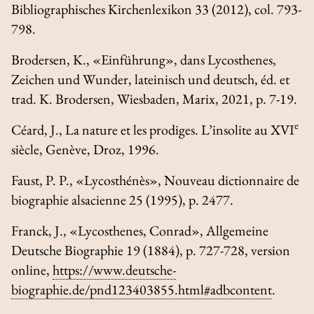
Bibliographisches Kirchenlexikon
33 (2012), col. 793-
798.
Brodersen, K., «Einführung», dans
Lycosthenes,
Zeichen und
Wunder, lateinisch und deutsch, éd. et
trad. K. Brodersen, Wiesbaden, Marix, 2021, p. 7-19.
e
Céard, J.,
La nature et les prodiges. L’insolite au XVI
siècle
, Genève, Droz, 1996.
Faust, P. P., «Lycosthénès»,
Nouveau dictionnaire de
biographie alsacienne
25 (1995), p. 2477.
Franck, J., «Lycosthenes, Conrad»,
Allgemeine
Deutsche Biographie
19 (1884), p. 727-728, version
online,
https://www.deutsche-
biographie.de/pnd123403855.html#adbcontent
.