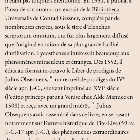
n’étant pas toujours mentionné. En 1551, il publia, à
l’insu de son auteur, un extrait de la
Bibliotheca
Universalis
de Conrad Gessner, complété par de
nombreuses entrées, sous le titre d’
Elenchus
scriptorum omnium
, qui fut plus largement diffusé
que l’original en raison de sa plus grande facilité
d’utilisation. Lycosthenes s’intéressait beaucoup aux
phénomènes miraculeux et étranges. Dès 1552, il
édita au format in-octavo le
Liber de prodigiis
de
e
Julius Obsequens,
6
un recueil de prodiges du IV
e
siècle apr. J.-C., souvent imprimé au XVI
siècle
(l’
editio princeps
parut à Venise chez Alde Manuce en
1508) et reçu avec un grand intérêt.
7
Julius
Obsequens avait rassemblé dans ce livre, en se basant
notamment sur l’œuvre historique de Tite-Live (59 av.
J.-C.-17 apr. J.-C.), des phénomènes extraordinaires