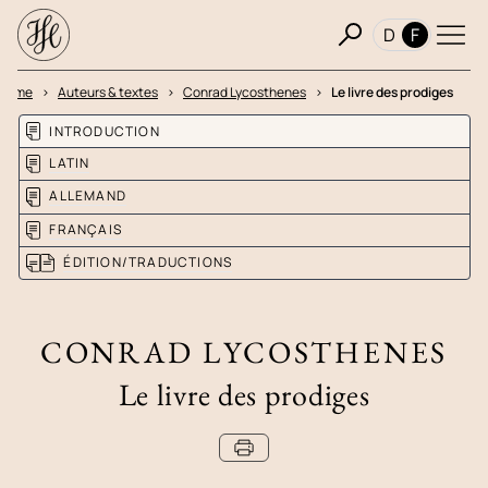
D
F
Home
Auteurs & textes
Conrad Lycosthenes
Le livre des prodiges
INTRODUCTION
LATIN
ALLEMAND
FRANÇAIS
ÉDITION/TRADUCTIONS
CONRAD LYCOSTHENES
Le livre des prodiges