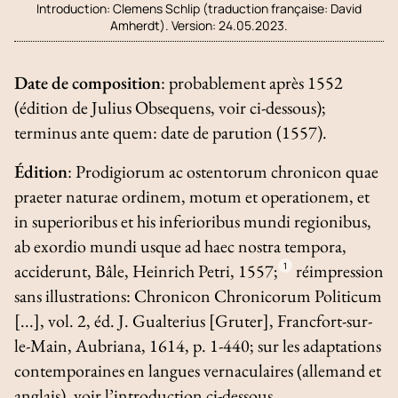
Introduction:
Clemens Schlip (traduction française: David
Amherdt). Version: 24.05.2023.
Date de composition
: probablement après 1552
(édition de Julius Obsequens, voir ci-dessous);
terminus ante quem
: date de parution (1557).
Édition
:
Prodigiorum ac ostentorum chronicon quae
praeter naturae ordinem, motum et operationem, et
in superioribus et his inferioribus mundi regionibus,
ab exordio mundi usque ad haec nostra tempora,
acciderunt
, Bâle, Heinrich Petri, 1557;
1
réimpression
sans illustrations:
Chronicon Chronicorum Politicum
[...], vol. 2, éd. J. Gualterius [Gruter], Francfort-sur-
le-Main, Aubriana, 1614, p. 1-440; sur les adaptations
contemporaines en langues vernaculaires (allemand et
anglais), voir l’introduction ci-dessous.