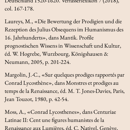
Deutschland 1520-1620. Verfasserlexikon
7 (2018),
col. 167-178.
Laureys, M., «Die Bewertung der Prodigien und die
Rezeption des Julius Obsequens im Humanismus des
16. Jahrhunderts», dans
Mantik. Profile
prognostischen Wissens in Wissenschaft und Kultur
,
éd. W. Hogrebe, Wurzbourg, Königshausen &
Neumann, 2005, p. 201-224.
Margolin, J.-C., «Sur quelques prodiges rapportés par
Conrad Lycosthène», dans
Monstres et prodiges au
temps de la Renaissance
, éd. M. T. Jones-Davies, Paris,
Jean Touzot, 1980, p. 42-54.
Moss, A., «Conrad Lycosthenes», dans
Centuriae
Latinae II: Cent une figures humanistes de la
Renaissance aux Lumières
, éd. C. Nativel, Genève,