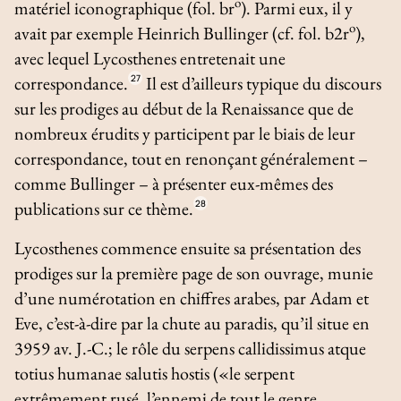
o
matériel iconographique (fol. br
). Parmi eux, il y
o
avait par exemple Heinrich Bullinger (cf. fol. b2r
),
avec lequel Lycosthenes entretenait une
correspondance.
27
Il est d’ailleurs typique du discours
sur les prodiges au début de la Renaissance que de
nombreux érudits y participent par le biais de leur
correspondance, tout en renonçant généralement –
comme Bullinger – à présenter eux-mêmes des
publications sur ce thème.
28
Lycosthenes commence ensuite sa présentation des
prodiges sur la première page de son ouvrage, munie
d’une numérotation en chiffres arabes, par Adam et
Eve, c’est-à-dire par la chute au paradis, qu’il situe en
3959 av. J.-C.; le rôle du
serpens callidissimus atque
totius humanae salutis hostis
(«le serpent
extrêmement rusé, l’ennemi de tout le genre