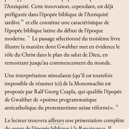
l’Antiquité. Cette innovation, cependant, est déjà
préfigurée dans l’épopée biblique de l’Antiquité
tardive
10
et elle constitue une caractéristique de
l’épopée biblique latine du début de l’époque
moderne.
11
Le passage sélectionné du troisième livre
illustre la manière dont Gwalther met en évidence le
rôle du Christ dans le plan du salut de Dieu, en
remontant jusqu’au commencement du monde.
Une interprétation stimulante (qu’il est toutefois
impossible de résumer ici) de la
Monomachie
est
proposée par Ralf Georg Czapla, qui qualifie l’épopée
de Gwalther de «poème programmatique
anticatholique du protestantisme suisse réformé».
12
Le lecteur trouvera
ailleurs
une présentation complète
du genre de l’épopée biblique à la Renaissance. Il