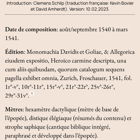
Introduction:
Clemens Schlip (traduction française: Kevin Bovier
et David Amherdt). Version: 10.02.2023.
Date de composition
: août/septembre 1540 à mars
1541.
Édition
:
Monomachia Davidis et Goliae, & Allegorica
eiusdem expositio, Heroico carmine descripta, una
cum aliis quibusdam, quorum catalogum sequens
pagella exhibet omnia
, Zurich, Froschauer, 1541, fol.
1r°-v°, 10r°-11r°, 15r°-v°, 21r°-22r°, 25v°-26r°,
29r°-31v°.
1
Mètres
: hexamètre dactylique (mètre de base de
l’épopée), distique élégiaque (résumés du contenu) et
strophe saphique (cantique biblique intégré,
paraphrasé et développé dans l’épopée).