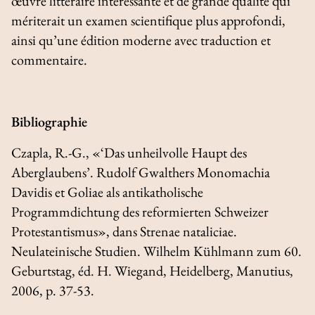
œuvre littéraire intéressante et de grande qualité qui
mériterait un examen scientifique plus approfondi,
ainsi qu’une édition moderne avec traduction et
commentaire.
Bibliographie
Czapla, R.-G., «‘Das unheilvolle Haupt des
Aberglaubens’. Rudolf Gwalthers
Monomachia
Davidis et Goliae
als antikatholische
Programmdichtung des reformierten Schweizer
Protestantismus», dans
Strenae nataliciae.
Neulateinische Studien. Wilhelm Kühlmann zum 60.
Geburtstag
, éd. H. Wiegand, Heidelberg, Manutius,
2006, p. 37-53.