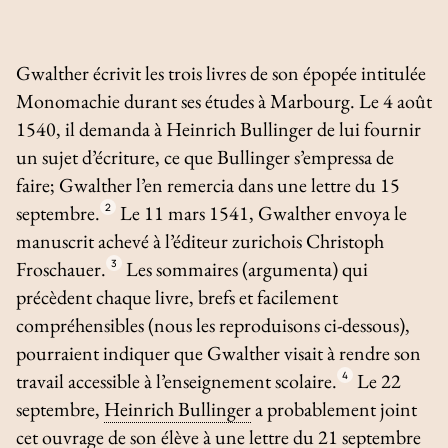
Gwalther écrivit les trois livres de son épopée intitulée
Monomachie
durant ses études à Marbourg. Le 4 août
1540, il demanda à Heinrich Bullinger de lui fournir
un sujet d’écriture, ce que Bullinger s’empressa de
faire; Gwalther l’en remercia dans une lettre du 15
septembre.
2
Le 11 mars 1541, Gwalther envoya le
manuscrit achevé à l’éditeur zurichois Christoph
Froschauer.
3
Les sommaires (
argumenta
) qui
précèdent chaque livre, brefs et facilement
compréhensibles (nous les reproduisons ci-dessous),
pourraient indiquer que Gwalther visait à rendre son
travail accessible à l’enseignement scolaire.
4
Le 22
septembre,
Heinrich Bullinger
a probablement joint
cet ouvrage de son élève à une lettre du 21 septembre