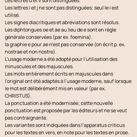
Les lettres
u
et
v
sont distinguées.
Les lettres
i
et
j
ne sont pas distinguées; seul le
i
est
utilisé.
Les signes diacritiques et abréviations sont résolus.
Les diphtongues
oe
et
ae
au lieu de
e
sont en règle
générale conservées (par ex.
foemina
).
la graphie
e
pour
ae
n’est pas conservée (on écrit p. ex.
nostrae
et non
nostre
).
L’usage moderne a été adopté pour l’utilisation des
minuscules et des majuscules.
Les mots entièrement écrits en majuscules dans
l’original ont été adaptés à l’usage moderne, sauf lorsque
le mot est délibérément mis en valeur (par ex.
CHRISTUS).
La ponctuation a été modernisée; cette nouvelle
ponctuation est proposée par les éditeurs et ne se veut
pas contraignante.
Les variantes sont indiquées dans l’
apparatus criticus
pour les textes en vers, en note pour les textes en prose.