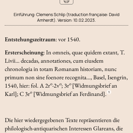
Einführung:
Clemens Schlip (traduction française: David
Amherdt). Version: 10.02.2023.
Entstehungszeitraum
: vor 1540.
Ersterscheinung
:
In omneis, quae quidem extant, T.
Livii… decadas, annotationes, cum eiusdem
chronologia in totam Romanam historiam, nunc
primum non sine foenore recognita
…, Basel, Isengrin,
o
o
o
1540, hier: fol. A 2r
-2v
; 3r
[Widmungsbrief an
o
Karl]; C 3r
[Widmungsbrief an Ferdinand].
1
Die hier wiedergegebenen Texte repräsentieren die
philologisch-antiquarischen Interessen Glareans, die