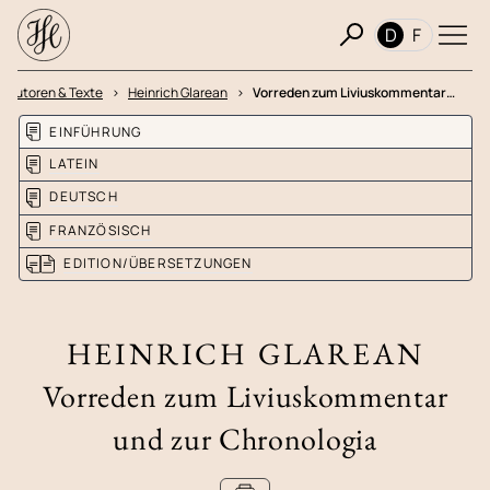
D
F
Autoren & Texte
Heinrich Glarean
Vorreden zum Liviuskommentar…
EINFÜHRUNG
LATEIN
DEUTSCH
FRANZÖSISCH
EDITION/ÜBERSETZUNGEN
HEINRICH GLAREAN
Vorreden zum Liviuskommentar
und zur Chronologia