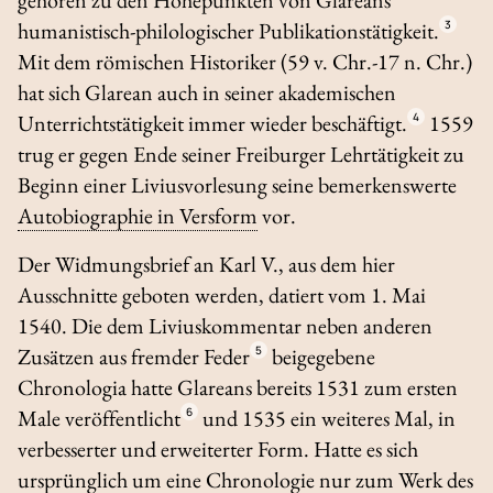
humanistisch-philologischer Publikationstätigkeit.
3
Mit dem römischen Historiker (59 v. Chr.-17 n. Chr.)
hat sich Glarean auch in seiner akademischen
Unterrichtstätigkeit immer wieder beschäftigt.
4
1559
trug er gegen Ende seiner Freiburger Lehrtätigkeit zu
Beginn einer Liviusvorlesung seine bemerkenswerte
Autobiographie in Versform
vor.
Der Widmungsbrief an Karl V., aus dem hier
Ausschnitte geboten werden, datiert vom 1. Mai
1540. Die dem Liviuskommentar neben anderen
Zusätzen aus fremder Feder
5
beigegebene
Chronologia
hatte Glareans bereits 1531 zum ersten
Male veröffentlicht
6
und 1535 ein weiteres Mal, in
verbesserter und erweiterter Form. Hatte es sich
ursprünglich um eine Chronologie nur zum Werk des