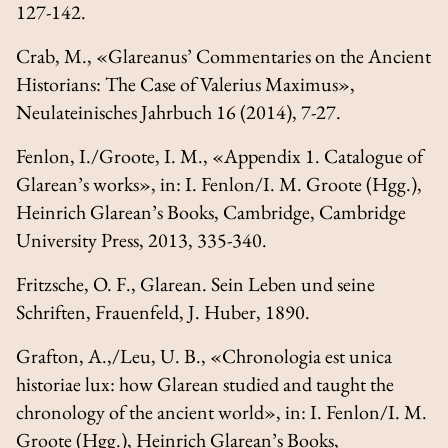
127-142.
Crab, M., «Glareanus’ Commentaries on the Ancient
Historians: The Case of Valerius Maximus»,
Neulateinisches Jahrbuch
16 (2014), 7-27.
Fenlon, I./Groote, I. M., «Appendix 1. Catalogue of
Glarean’s works», in: I. Fenlon/I. M. Groote (Hgg.),
Heinrich Glarean’s Books
, Cambridge, Cambridge
University Press, 2013, 335-340.
Fritzsche, O. F.,
Glarean. Sein Leben und seine
Schriften
, Frauenfeld, J. Huber, 1890.
Grafton, A.,/Leu, U. B., «
Chronologia est unica
historiae lux
: how Glarean studied and taught the
chronology of the ancient world», in: I. Fenlon/I. M.
Groote (Hgg.),
Heinrich Glarean’s Books
,