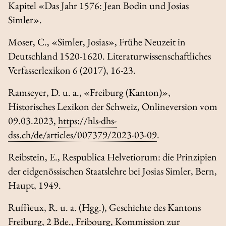
Kapitel «Das Jahr 1576: Jean Bodin und Josias
Simler».
Moser, C., «Simler, Josias»,
Frühe Neuzeit in
Deutschland 1520-1620. Literaturwissenschaftliches
Verfasserlexikon
6 (2017), 16-23.
Ramseyer, D. u. a., «Freiburg (Kanton)»,
Historisches Lexikon der Schweiz
, Onlineversion vom
09.03.2023,
https://hls-dhs-
dss.ch/de/articles/007379/2023-03-09
.
Reibstein, E.,
Respublica Helvetiorum: die Prinzipien
der eidgenössischen Staatslehre bei Josias Simler
, Bern,
Haupt, 1949.
Ruffieux, R. u. a
.
(Hgg.),
Geschichte des Kantons
Freiburg
, 2 Bde., Fribourg, Kommission zur