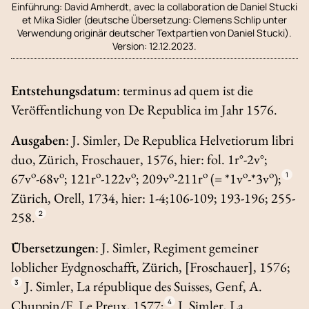
Einführung:
David Amherdt, avec la collaboration de Daniel Stucki
et Mika Sidler (deutsche Übersetzung: Clemens Schlip unter
Verwendung originär deutscher Textpartien von Daniel Stucki).
Version: 12.12.2023.
Entstehungsdatum
:
terminus ad quem
ist die
Veröffentlichung von
De Republica
im Jahr 1576.
Ausgaben
: J. Simler,
De Republica Helvetiorum libri
duo
, Zürich, Froschauer, 1576, hier: fol. 1r°-2v°;
o
o
o
o
o
o
o
o
67v
-68v
; 121r
-122v
; 209v
-211r
(= *1v
-*3v
);
1
Zürich, Orell, 1734, hier: 1-4;106-109; 193-196; 255-
258.
2
Übersetzungen
: J. Simler,
Regiment gemeiner
loblicher Eydgnoschafft
, Zürich, [Froschauer], 1576;
3
J. Simler,
La république des Suiss
es, Genf, A.
Chuppin/F. Le Preux, 1577;
4
J. Simler,
La