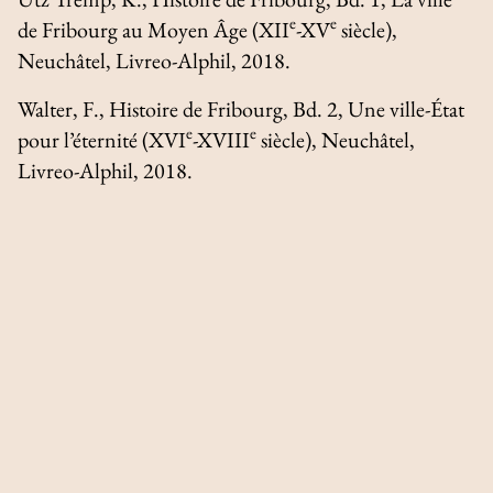
e
e
de Fribourg au Moyen Âge (XII
-XV
siècle
),
Neuchâtel, Livreo-Alphil, 2018.
Walter, F.,
Histoire de Fribourg
, Bd. 2,
Une ville-État
e
e
pour l’éternité (XVI
-XVIII
siècle)
, Neuchâtel,
Livreo-Alphil, 2018.