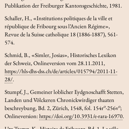
Publikation der Freiburger Kantonsgeschichte, 1981.
Schaller, H., «Institutions politiques de la ville et
république de Fribourg sous l’Ancien Régime»,
Revue de la Suisse catholique
18 (1886-1887), 561-
574.
Schmid, B., «Simler, Josias»,
Historisches Lexikon
der Schweiz
, Onlineversion vom 28.11.2011,
https://hls-dhs-dss.ch/de/articles/015794/2011-11-
28/
.
Stumpf, J.,
Gemeiner loblicher Eydgnoschafft Stetten,
Landen und Völckeren Chronickwirdiger thaaten
o
o
beschreybung
, Bd. 2, Zürich, 1548, fol. 154r
-256v
;
Onlineversion:
https://doi.org/10.3931/e-rara-16970
.
Utz Tremp, K.,
Histoire de Fribourg
, Bd. 1,
La ville