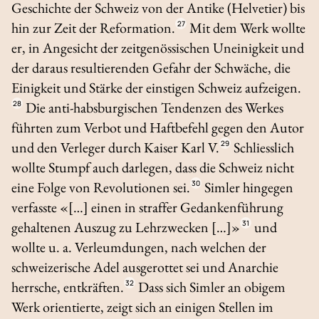
Geschichte der Schweiz von der Antike (Helvetier) bis
hin zur Zeit der Reformation.
27
Mit dem Werk wollte
er, in Angesicht der zeitgenössischen Uneinigkeit und
der daraus resultierenden Gefahr der Schwäche, die
Einigkeit und Stärke der einstigen Schweiz aufzeigen.
28
Die anti-habsburgischen Tendenzen des Werkes
führten zum Verbot und Haftbefehl gegen den Autor
und den Verleger durch Kaiser Karl V.
29
Schliesslich
wollte Stumpf auch darlegen, dass die Schweiz nicht
eine Folge von Revolutionen sei.
30
Simler hingegen
verfasste «[…] einen in straffer Gedankenführung
gehaltenen Auszug zu Lehrzwecken […]»
31
und
wollte u. a. Verleumdungen, nach welchen der
schweizerische Adel ausgerottet sei und Anarchie
herrsche, entkräften.
32
Dass sich Simler an obigem
Werk orientierte, zeigt sich an einigen Stellen im