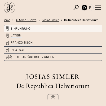
D
F
Home
Autoren & Texte
Josias Simler
De Republica Helvetiorum
EINFÜHRUNG
LATEIN
FRANZÖSISCH
DEUTSCH
EDITION/ÜBERSETZUNGEN
JOSIAS SIMLER
De Republica Helvetiorum