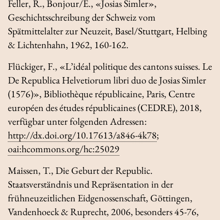
Feller, R., Bonjour/E., «Josias Simler»,
Geschichtsschreibung der Schweiz vom
Spätmittelalter zur Neuzeit
, Basel/Stuttgart, Helbing
& Lichtenhahn, 1962, 160-162.
Flückiger, F., «L’idéal politique des cantons suisses. Le
De Republica Helvetiorum libri duo
de Josias Simler
(1576)»,
Bibliothèque républicaine
, Paris, Centre
européen des études républicaines (CEDRE), 2018,
verfügbar unter folgenden Adressen:
http://dx.doi.org/10.17613/a846-4k78
;
oai:hcommons.org/hc:25029
Maissen, T.,
Die Geburt der Republic.
Staatsverständnis und Repräsentation in der
frühneuzeitlichen Eidgenossenschaft
, Göttingen,
Vandenhoeck & Ruprecht, 2006, besonders 45-76,