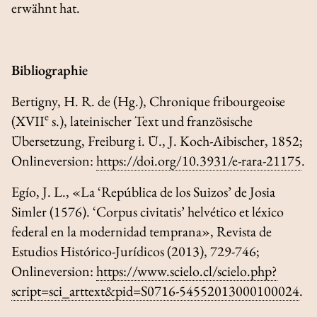
erwähnt hat.
Bibliographie
Bertigny, H. R. de (Hg.),
Chronique fribourgeoise
e
(XVII
s.), lateinischer Text und französische
Übersetzung, Freiburg i. Ü., J. Koch-Aibischer, 1852;
Onlineversion:
https://doi.org/10.3931/e-rara-21175
.
Egío, J. L., «La ‘República de los Suizos’ de Josia
Simler (1576). ‘Corpus civitatis’ helvético et léxico
federal en la modernidad temprana»,
Revista de
Estudios Histórico-Jurídicos
(2013), 729-746;
Onlineversion:
https://www.scielo.cl/scielo.php?
script=sci_arttext&pid=S0716-54552013000100024
.