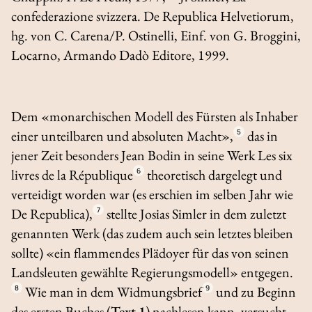
confederazione svizzera. De Republica Helvetiorum
,
hg. von C. Carena/P. Ostinelli, Einf. von G. Broggini,
Locarno, Armando Dadò Editore, 1999.
Dem «monarchischen Modell des Fürsten als Inhaber
einer unteilbaren und absoluten Macht»,
5
das in
jener Zeit besonders Jean Bodin in seine Werk
Les six
livres de la République
6
theoretisch dargelegt und
verteidigt worden war (es erschien im selben Jahr wie
De Republica
),
7
stellte Josias Simler in dem zuletzt
genannten Werk (das zudem auch sein letztes bleiben
sollte) «ein flammendes Plädoyer für das von seinen
Landsleuten gewählte Regierungsmodell» entgegen.
8
Wie man in dem Widmungsbrief
9
und zu Beginn
des ersten Buches (
Text 1
) nachlesen kann, versucht