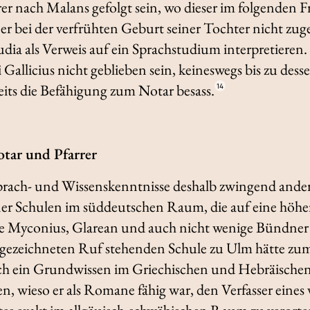
r nach Malans gefolgt sein, wo dieser im folgenden F
ss er bei der verfrühten Geburt seiner Tochter nicht z
udia
als Verweis auf ein Sprachstudium interpretieren
 Gallicius nicht geblieben sein, keineswegs bis zu de
its die Befähigung zum Notar besass.
14
tar und Pfarrer
prach- und Wissenskenntnisse deshalb zwingend ande
ner Schulen im süddeutschen Raum, die auf eine höh
sie Myconius, Glarean und auch nicht wenige Bündner
sgezeichneten Ruf stehenden Schule zu Ulm hätte zum
ich ein Grundwissen im Griechischen und Hebräische
, wieso er als Romane fähig war, den Verfasser eines 