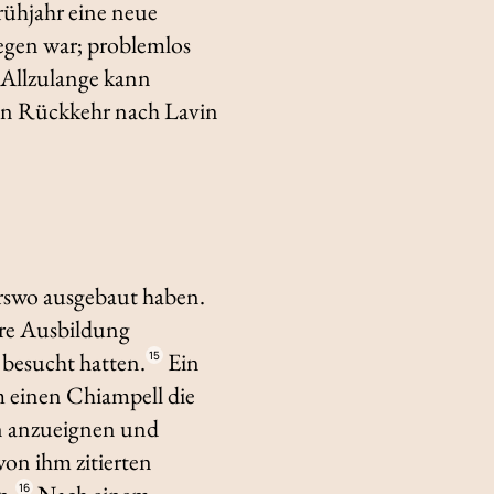
rühjahr eine neue
ugegen war; problemlos
. Allzulange kann
ssen Rückkehr nach Lavin
rswo ausgebaut haben.
ere Ausbildung
 besucht hatten.
Ein
15
 einen Chiampell die
n anzueignen und
von ihm zitierten
16