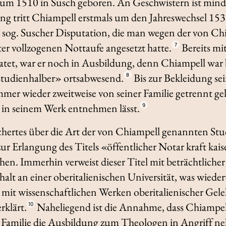
 um 1510 in Susch geboren. An Geschwistern ist mind
ng tritt Chiampell erstmals um den Jahreswechsel 15
og. Suscher Disputation, die man wegen der von Chi
er vollzogenen Nottaufe angesetzt hatte.
Bereits mit
7
tet, war er noch in Ausbildung, denn Chiampell war b
tudienhalber» ortsabwesend.
Bis zur Bekleidung sein
8
mmer wieder zweitweise von seiner Familie getrennt gel
 in seinem Werk entnehmen lässt.
9
ertes über die Art der von Chiampell genannten Stud
ur Erlangung des Titels «öffentlicher Notar kraft kai
en. Immerhin verweist dieser Titel mit beträchtlicher
halt an einer oberitalienischen Universität, was wied
t mit wissenschaftlichen Werken oberitalienischer Gele
rklärt.
Naheliegend ist die Annahme, dass Chiampell
10
 Familie die Ausbildung zum Theologen in Angriff n