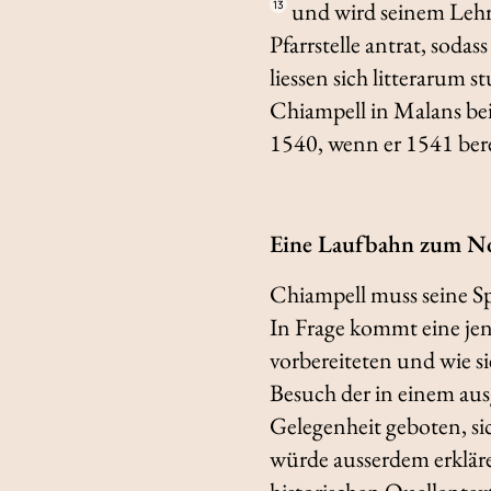
und wird seinem Lehre
13
Pfarrstelle antrat, soda
liessen sich
litterarum st
Chiampell in Malans bei
1540, wenn er 1541 bere
Eine Laufbahn zum No
Chiampell muss seine S
In Frage kommt eine je
vorbereiteten und wie 
Besuch der in einem au
Gelegenheit geboten, s
würde ausserdem erklären