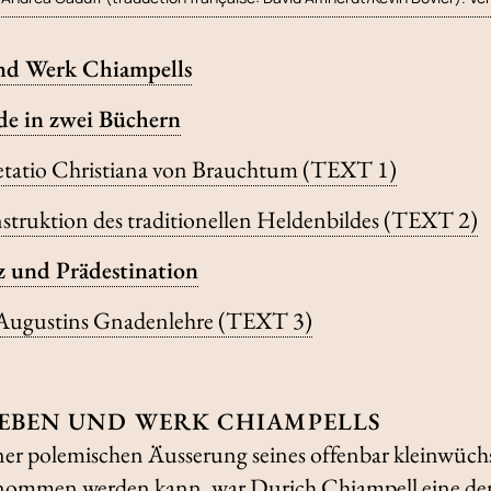
und Werk Chiampells
de in zwei Büchern
retatio Christiana von Brauchtum (TEXT 1)
struktion des traditionellen Heldenbildes (TEXT 2)
z und Prädestination
 Augustins Gnadenlehre (TEXT 3)
 LEBEN UND WERK CHIAMPELLS
ner polemischen Äusserung seines offenbar kleinwüch
tnommen werden kann, war Durich Chiampell eine der