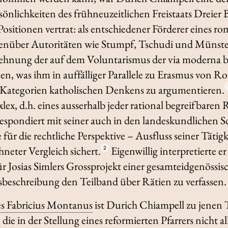
önlichkeiten des frühneuzeitlichen Freistaats Dreier Bü
Positionen vertrat: als entschiedener Förderer eines 
enüber Autoritäten wie Stumpf, Tschudi und Münster,
ehnung der auf dem Voluntarismus der
via moderna
b
n, was ihm in auffälliger Parallele zu Erasmus von 
 Kategorien katholischen Denkens zu argumentieren.
xlex
, d.h. eines ausserhalb jeder rational begreifbaren 
spondiert mit seiner auch in den landeskundlichen Sc
ür die rechtliche Perspektive – Ausfluss seiner Tätigke
neter Vergleich sichert.
Eigenwillig interpretierte e
2
 Josias Simlers Grossprojekt einer gesamteidgenössisc
beschreibung den Teilband über Rätien zu verfassen.
s Fabricius Montanus
ist Durich Chiampell zu jenen
ie in der Stellung eines reformierten Pfarrers nicht 