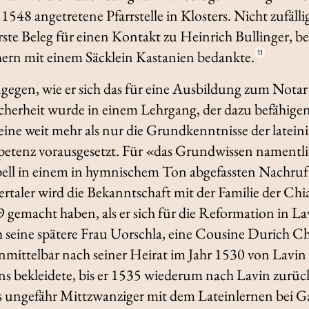
548 angetretene Pfarrstelle in Klosters. Nicht zufällig f
erste Beleg für einen Kontakt zu Heinrich Bullinger, be
ern mit einem Säcklein Kastanien bedankte.
11
ngegen, wie er sich das für eine Ausbildung zum Not
cherheit wurde in einem Lehrgang, der dazu befähigen s
 eine weit mehr als nur die Grundkenntnisse der latei
tenz vorausgesetzt. Für «das Grundwissen namentlich
ll in einem in hymnischem Ton abgefassten Nachruf P
rtaler wird die Bekanntschaft mit der Familie der Chia
9 gemacht haben, als er sich für die Reformation in 
h seine spätere Frau Uorschla, eine Cousine Durich C
nmittelbar nach seiner Heirat im Jahr 1530 von Lavin
s bekleidete, bis er 1535 wiederum nach Lavin zurüc
s ungefähr Mittzwanziger mit dem Lateinlernen bei G