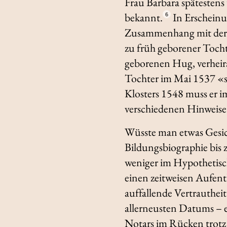
Frau Barbara spätestens
bekannt.
In Erscheinu
6
Zusammenhang mit der s
zu früh geborener Tocht
geborenen Hug, verheira
Tochter im Mai 1537 «s
Klosters 1548 muss er i
verschiedenen Hinweise
Wüsste man etwas Gesich
Bildungsbiographie bis z
weniger im Hypothetisch
einen zeitweisen Aufent
auffallende Vertrauthei
allerneusten Datums – e
Notars im Rücken trotz