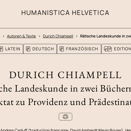
HUMANISTICA HELVETICA
Autoren & Texte
Durich Chiampell
Rätische Landeskunde in zw
LATEIN
DEUTSCH
FRANZÖSISCH
EDITI
DURICH CHIAMPELL
che Landeskunde in zwei Bücher
ktat zu Providenz und Prädestina
 Andrea Caduff (traduction française: David Amherdt/Kevin Bovier). Ver