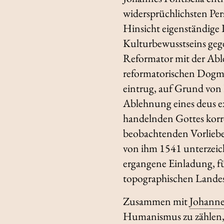
widersprüchlichsten Pers
Hinsicht eigenständige 
Kulturbewusstseins geg
Reformator mit der Abl
reformatorischen Dogme
eintrug, auf Grund von
Ablehnung eines
deus
e
handelnden Gottes korre
beobachtenden Vorliebe f
von ihm 1541 unterzeich
ergangene Einladung, für
topographischen Landes
Zusammen mit
Johanne
Humanismus zu zählen, d