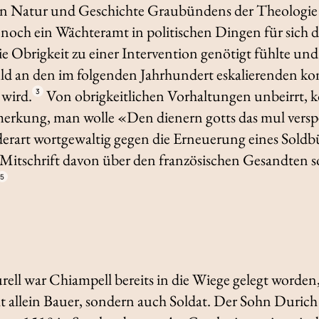
on Natur und Geschichte Graubündens der Theologie
noch ein Wächteramt in politischen Dingen für sich d
die Obrigkeit zu einer Intervention genötigt fühlte un
d an den im folgenden Jahrhundert eskalierenden kon
 wird.
Von obrigkeitlichen Vorhaltungen unbeirrt,
3
emerkung, man wolle «Den dienern gotts das mul vers
derart wortgewaltig gegen die Erneuerung eines Soldb
e Mitschrift davon über den französischen Gesandten 
5
rell war Chiampell bereits in die Wiege gelegt worden
t allein Bauer, sondern auch Soldat. Der Sohn Duric