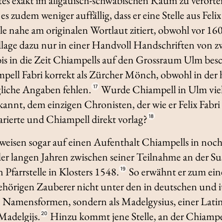
tes exakt im allgäuisch-schwäbischen Raum zu verorte
s zudem weniger auffällig, dass er eine Stelle aus Feli
e nahe am originalen Wortlaut zitiert, obwohl vor 1
dlage dazu nur in einer Handvoll Handschriften von z
bis in die Zeit Chiampells auf den Grossraum Ulm bes
pell Fabri korrekt als Zürcher Mönch, obwohl in der 
liche Angaben fehlen.
Wurde Chiampell in Ulm viell
17
annt, dem einzigen Chronisten, der wie er Felix Fabri 
rierte und Chiampell direkt vorlag?
18
rweisen sogar auf einen Aufenthalt Chiampells in noch
er langen Jahren zwischen seiner Teilnahme an der S
 Pfarrstelle in Klosters 1548.
So erwähnt er zum ein
19
hörigen Zauberer nicht unter den in deutschen und i
n Namensformen, sondern als
Madelgysius
, einer Lati
Madelgijs
.
Hinzu kommt jene Stelle, an der Chiampel
20