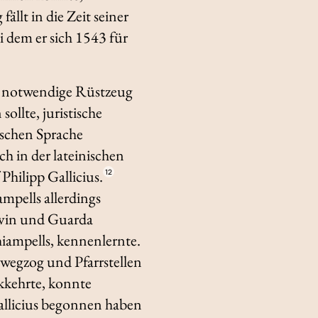
ällt in die Zeit seiner
i dem er sich 1543 für
ar notwendige Rüstzeug
ollte, juristische
nischen Sprache
 in der lateinischen
hilipp Gallicius.
12
mpells allerdings
Lavin und Guarda
hiampells, kennenlernte.
 wegzog und Pfarrstellen
kkehrte, konnte
allicius begonnen haben