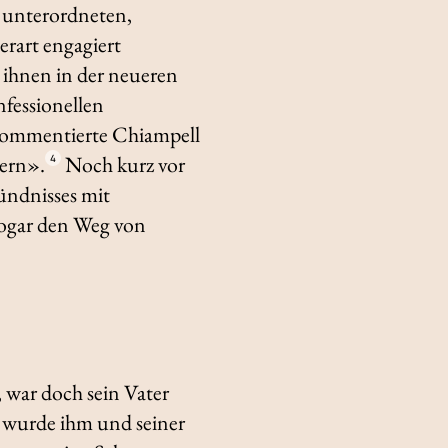
 unterordneten,
erart engagiert
d ihnen in der neueren
fessionellen
 kommentierte Chiampell
pern».
Noch kurz vor
4
ündnisses mit
sogar den Weg von
, war doch sein Vater
h wurde ihm und seiner