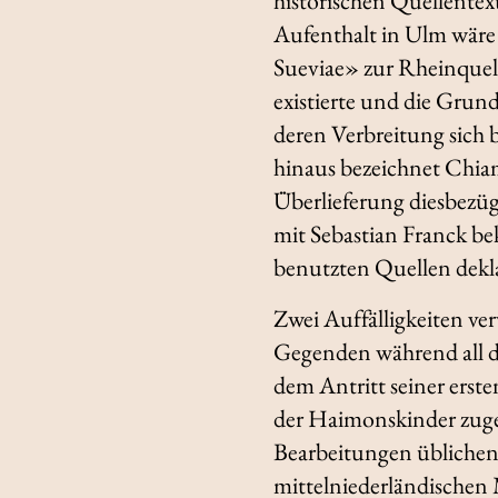
historischen Quellentex
Aufenthalt in Ulm wäre e
Sueviae» zur Rheinquell
existierte und die Grun
deren Verbreitung sich 
hinaus bezeichnet Chiam
Überlieferung diesbezüg
mit Sebastian Franck bek
benutzten Quellen dekla
Zwei Auffälligkeiten ve
Gegenden während all d
dem Antritt seiner ersten
der Haimonskinder zuge
Bearbeitungen übliche
mittelniederländischen