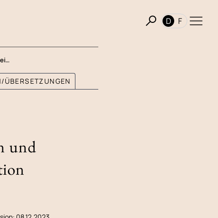
D
F
ei…
ON/ÜBERSETZUNGEN
n und
tion
sion: 08.12.2023.