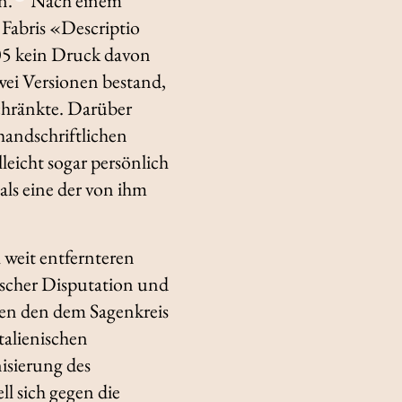
n.
Nach einem
x Fabris «Descriptio
605 kein Druck davon
wei Versionen bestand,
chränkte. Darüber
handschriftlichen
eicht sogar persönlich
als eine der von ihm
 weit entfernteren
uscher Disputation und
en den dem Sagenkreis
talienischen
nisierung des
l sich gegen die