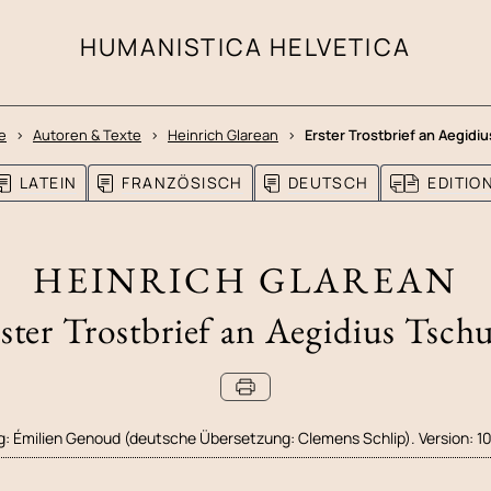
HUMANISTICA HELVETICA
e
Autoren & Texte
Heinrich Glarean
Erster Trostbrief an Aegidi
LATEIN
FRANZÖSISCH
DEUTSCH
EDITI
HEINRICH GLAREAN
ster Trostbrief an Aegidius Tsch
g:
Émilien Genoud (deutsche Übersetzung: Clemens Schlip). Version: 1