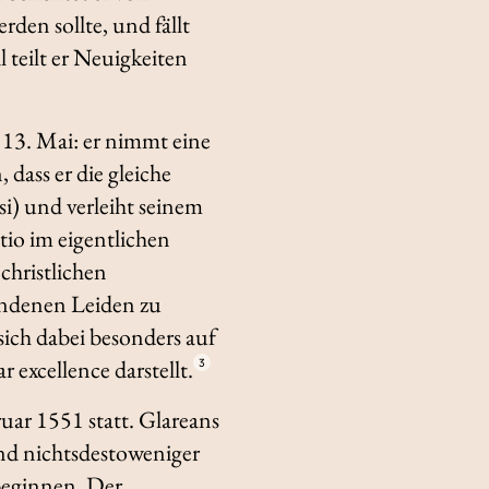
den sollte, und fällt
 teilt er Neuigkeiten
m 13. Mai: er nimmt eine
, dass er die gleiche
si
) und verleiht seinem
tio
im eigentlichen
christlichen
ndenen Leiden zu
sich dabei besonders auf
ar excellence
darstellt.
3
ar 1551 statt. Glareans
ind nichtsdestoweniger
 beginnen. Der