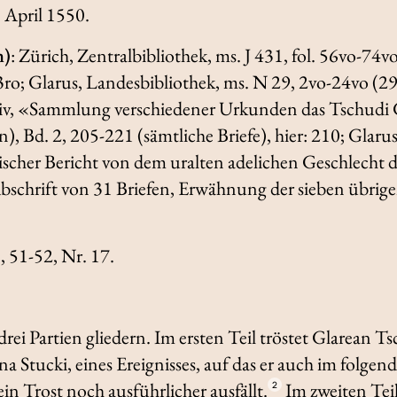
. April 1550.
n)
: Zürich, Zentralbibliothek, ms. J 431, fol. 56vo-74v
63ro; Glarus, Landesbibliothek, ms. N 29, 2vo-24vo (29 B
hiv, «Sammlung verschiedener Urkunden das Tschudi 
, Bd. 2, 205-221 (sämtliche Briefe), hier: 210; Glaru
scher Bericht von dem uralten adelichen Geschlecht 
bschrift von 31 Briefen, Erwähnung der sieben übrigen 
, 51-52, Nr. 17.
n drei Partien gliedern. Im ersten Teil tröstet Glarean T
a Stucki, eines Ereignisses, auf das er auch im folge
n Trost noch ausführlicher ausfällt.
Im zweiten Teil
2