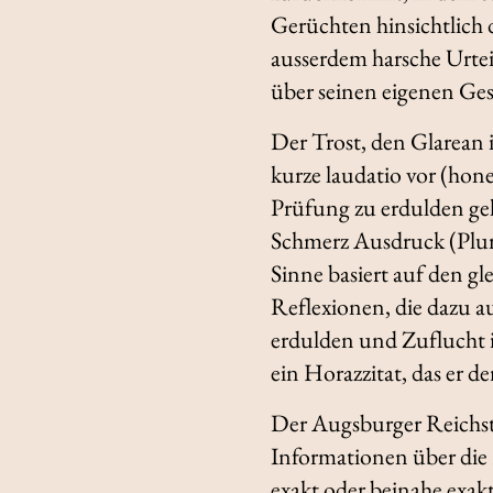
Gerüchten hinsichtlich d
ausserdem harsche Urteil
über seinen eigenen Ge
Der Trost, den Glarean i
kurze
laudatio
vor (
hone
Prüfung zu erdulden geh
Schmerz Ausdruck (
Plu
Sinne basiert auf den gl
Reflexionen, die dazu a
erdulden und Zuflucht i
ein Horazzitat, das er d
Der Augsburger Reichsta
Informationen über die 
exakt oder beinahe exak