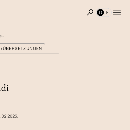
D
F
us…
ON/ÜBERSETZUNGEN
udi
0.02.2023.