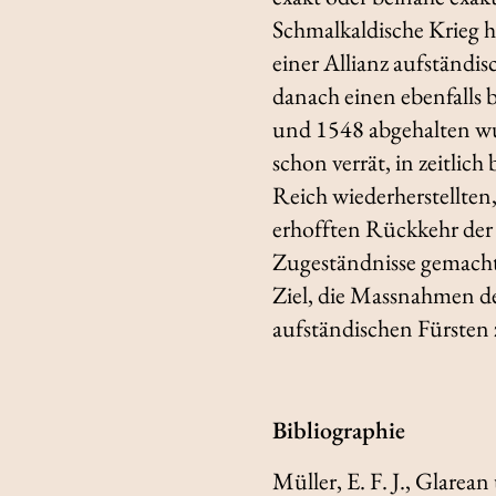
Schmalkaldische Krieg 
einer Allianz aufständis
danach einen ebenfalls 
und 1548 abgehalten wu
schon verrät, in zeitli
Reich wiederherstellten
erhofften Rückkehr der
Zugeständnisse gemacht
Ziel, die Massnahmen d
aufständischen Fürsten 
Bibliographie
Müller, E. F. J.,
Glarean 