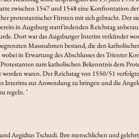
hatte zwischen 1547 und 1548 eine Konfrontation der
cher protestantischer Fürsten mit sich gebracht. Der si
bereits in Augsburg stattfindenden Reichstag anbera
rde. Dort war das Augsburger Interim verkündet wor
ch begrenzten Massnahmen bestand, die den katholisch
, wobei in Erwartung des Abschlusses des Trienter Ko
 Protestanten zum katholischen Bekenntnis dem Prote
 worden waren. Der Reichstag von 1550/51 verfolgte
es Interims zur Anwendung zu bringen und die Angel
zu regeln.
4
und Aegidius Tschudi. Ihre menschlichen und gelehr