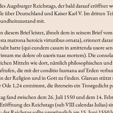
es Augsburger Reichstags, der bald darauf eröffnet wer
e über Deutschland und Kaiser Karl V. Im dritten Teil
sundheitszustand mit.
n diesem Brief leistet, ähnelt dem in seinem Brief vo
sta matrona heroicis virtutibus ornata
), erinnert daran
abt hatte (
qui eundem casum in amittenda uxore sen
rimum me dolere ob uxoris tuae mortem
). Die
consola
eichen Mitteln wie dort, nämlich philosophischen und 
ufrufen, die mit der
conditio humana
auf Erden verbu
n der Religion und in Gott zu finden. Glarean stützt 
er Ode 1,24 entnimmt, die ihrerseits ein Trostgedicht
p
g fand zwischen dem 26. Juli 1550 und dem 14. Febru
Eröffnung des Reichstags (
sub VIII calendas Iulias
) s
t: der Reichstag sollte ursprünglich am 15. Juni 1550