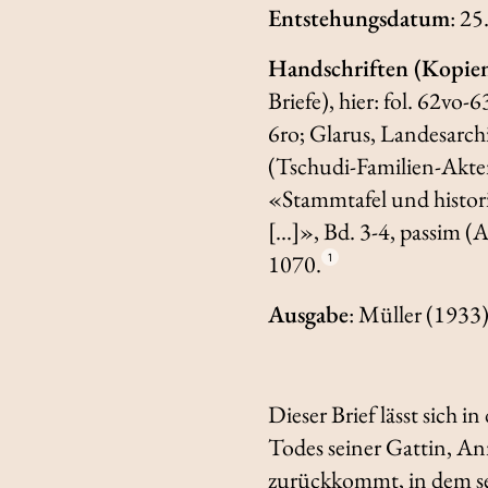
Entstehungsdatum
: 25
Handschriften (Kopie
Briefe), hier: fol. 62vo-
6ro; Glarus, Landesarc
(Tschudi-Familien-Akten)
«Stammtafel und histori
[…]», Bd. 3-4,
passim
(A
1070.
1
Ausgabe
: Müller (1933)
Dieser Brief lässt sich i
Todes seiner Gattin, Ann
zurückkommt, in dem sei