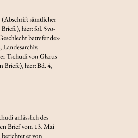
o (Abschrift sämtlicher
riefe), hier: fol. 5vo-
Geschlecht betrefende»
s, Landesarchiv,
der Tschudi von Glarus
Briefe), hier: Bd. 4,
schudi anlässlich des
nden Brief vom 13. Mai
 berichtet er von