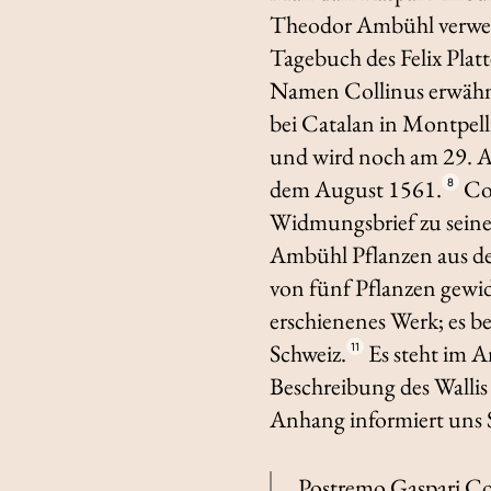
Theodor Ambühl verwe
Tagebuch des Felix Plat
Namen Collinus erwähnt; 
bei Catalan in Montpelli
und wird noch am 29. A
dem August 1561.
Con
8
Widmungsbrief zu seine
Ambühl Pflanzen aus der
von fünf Pflanzen gewi
erschienenes Werk; es b
Schweiz.
Es steht im A
11
Beschreibung des Walli
Anhang informiert uns 
Postremo Gaspari Co