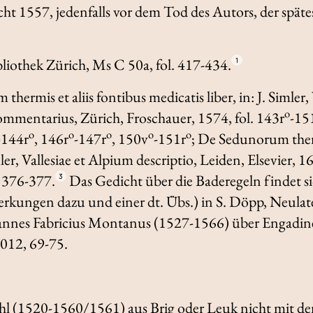
eicht 1557, jedenfalls vor dem Tod des Autors, der spät
bliothek Zürich, Ms C 50a, fol. 417-434.
1
hermis et aliis fontibus medicatis liber
, in: J. Simler,
o
Commentarius
, Zürich, Froschauer, 1574, fol. 143r
-15
o
o
o
o
o
-144r
, 146r
-147r
, 150v
-151r
;
De Sedunorum thermi
mler,
Vallesiae et Alpium descriptio
, Leiden, Elsevier, 1
 376-377.
Das Gedicht über die Baderegeln findet si
3
erkungen dazu und einer dt. Übs.) in S. Döpp,
Neulat
annes Fabricius Montanus (1527-1566) über Engadin
2012, 69-75.
l (1520-1560/1561) aus Brig oder Leuk nicht mit d