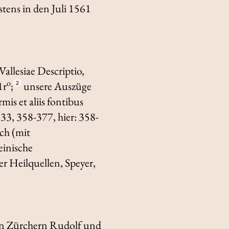
estens in den Juli 1561
Vallesiae Descriptio,
o
1r
;
unsere Auszüge
2
s et aliis fontibus
633, 358-377, hier: 358-
ch (mit
einische
er Heilquellen,
Speyer,
en Zürchern Rudolf und