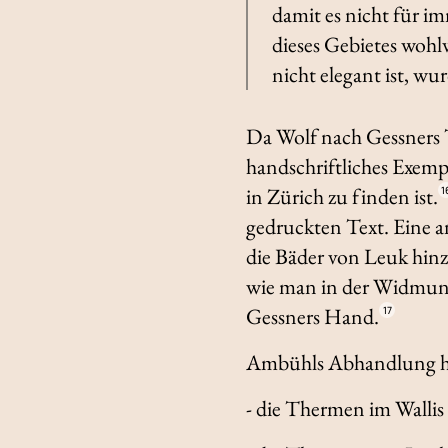
damit es nicht für i
dieses Gebietes woh
nicht elegant ist, wu
Da Wolf nach Gessners To
handschriftliches Exem
in Zürich zu finden ist.
1
gedruckten Text. Eine a
die Bäder von Leuk hinz
wie man in der Widmung
Gessners Hand.
17
Ambühls Abhandlung ha
- die Thermen im Wallis 