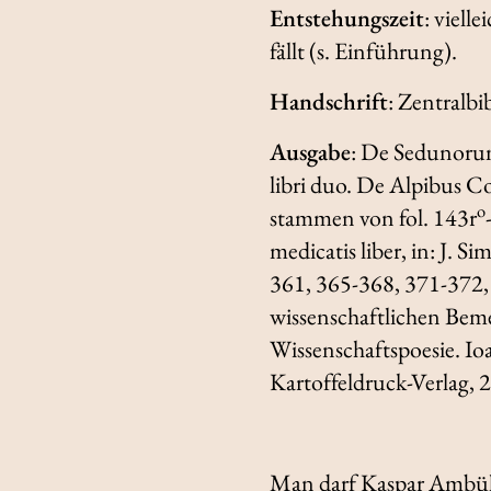
Entstehungszeit
: viell
fällt (s. Einführung).
Handschrift
: Zentralbi
Ausgabe
:
De Sedunorum t
libri duo. De Alpibus 
o
stammen von fol. 143r
medicatis liber
, in: J. Si
361, 365-368, 371-372,
wissenschaftlichen Bem
Wissenschaftspoesie.
Io
Kartoffeldruck-Verlag, 
Man darf Kaspar Ambüh