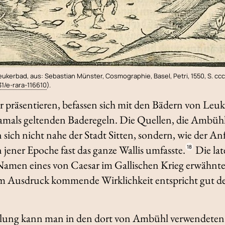
eukerbad, aus: Sebastian Münster, Cosmographie, Basel, Petri, 1550, S. ccc
31/e-rara-116610
).
r präsentieren, befassen sich mit den Bädern von Leuk
mals geltenden Baderegeln. Die Quellen, die Ambüh
sich nicht nahe der Stadt Sitten, sondern, wie der Anf
n jener Epoche fast das ganze Wallis umfasste.
Die lat
18
Namen eines von Caesar im
Gallischen Krieg
erwähnten
zum Ausdruck kommende Wirklichkeit entspricht gut der
ung kann man in den dort von Ambühl verwendeten 