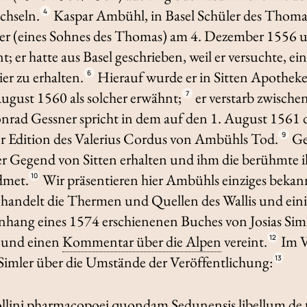
chseln.
Kaspar Ambühl, in Basel Schüler des Thomas
4
ter (eines Sohnes des Thomas) am 4. Dezember 1556 u
er hatte aus Basel geschrieben, weil er versuchte, ein
er zu erhalten.
Hierauf wurde er in Sitten Apotheke
6
ugust 1560 als solcher erwähnt;
er verstarb zwisch
7
rad Gessner spricht in dem auf den 1. August 1561 d
r Edition des Valerius Cordus von Ambühls Tod.
Ge
9
 Gegend von Sitten erhalten und ihm die berühmte il
dmet.
Wir präsentieren hier Ambühls einziges beka
10
ehandelt die Thermen und Quellen des Wallis und eini
nhang eines 1574 erschienenen Buches von Josias Simle
s und einen
Kommentar über die Alpen
vereint.
Im V
12
Simler über die Umstände der Veröffentlichung:
13
llini pharmacopoei quondam Sedunensis libellum de t