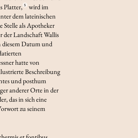
 Platter,
wird im
5
nter dem lateinischen
e Stelle als Apotheker
r der Landschaft Wallis
en diesem Datum und
atierten
ssner hatte von
lustrierte Beschreibung
nntes und posthum
ger anderer Orte in der
r, das in sich eine
orwort zu seinem
hermis et fontibus