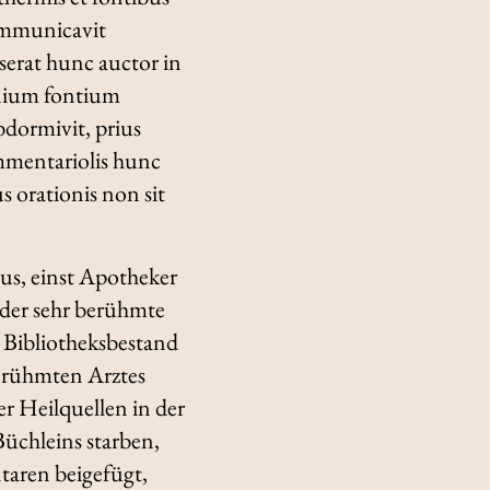
communicavit
erat hunc auctor in
mnium fontium
dormivit, prius
ommentariolis hunc
 orationis non sit
nus, einst Apotheker
 der sehr berühmte
 Bibliotheksbestand
erühmten Arztes
er Heilquellen in der
Büchleins starben,
taren
beigefügt,