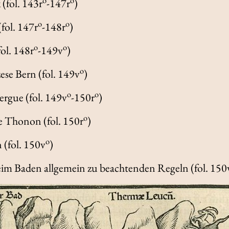
(fol. 143r
-147r
)
o
o
fol. 147r
-148r
)
o
o
fol. 148r
-149v
)
o
zese Bern (fol. 149v
)
o
o
ergue (fol. 149v
-150r
)
o
he Thonon (fol. 150r
)
o
 (fol. 150v
)
beim Baden allgemein zu beachtenden Regeln (fol. 150