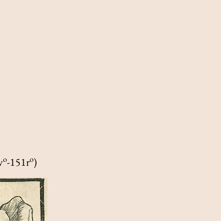
o
o
v
-151r
)