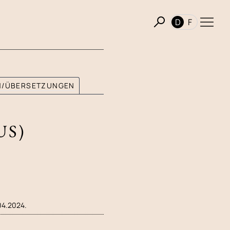
D
F
ON/ÜBERSETZUNGEN
US)
.04.2024.