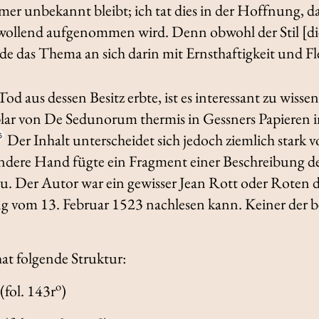
mmer unbekannt bleibt; ich tat dies in der Hoffnung, 
lwollend aufgenommen wird. Denn obwohl der Stil [d
rde das Thema an sich darin mit Ernsthaftigkeit und Fl
d aus dessen Besitz erbte, ist es interessant zu wissen
plar von
De Sedunorum thermis
in Gessners Papieren i
Der Inhalt unterscheidet sich jedoch ziemlich stark
6
ndere Hand fügte ein Fragment einer Beschreibung de
u. Der Autor war ein gewisser Jean Rott oder Roten d'
 vom 13. Februar 1523 nachlesen kann. Keiner der 
t folgende Struktur:
o
(fol. 143r
)
o
o