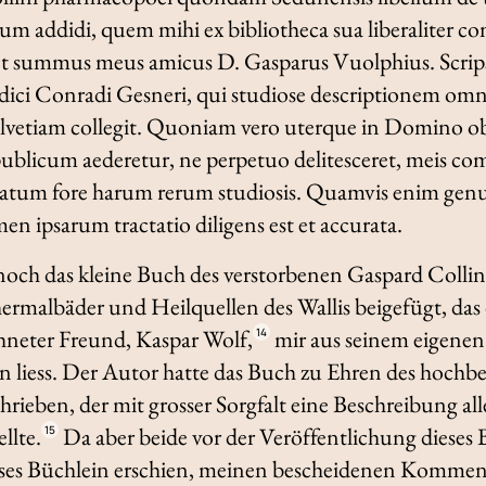
rum addidi, quem mihi ex bibliotheca sua liberaliter 
et summus meus amicus D. Gasparus Vuolphius. Scrips
edici Conradi Gesneri, qui studiose descriptionem o
vetiam collegit. Quoniam vero uterque in Domino ob
 publicum aederetur, ne perpetuo delitesceret, meis c
gratum fore harum rerum studiosis. Quamvis enim genus
n ipsarum tractatio diligens est et accurata.
h noch das kleine Buch des verstorbenen Gaspard Colli
Thermalbäder und Heilquellen des Wallis beigefügt, das
hneter Freund, Kaspar Wolf,
mir aus seinem eigenen
14
 liess. Der Autor hatte das Buch zu Ehren des hochb
ieben, der mit grosser Sorgfalt eine Beschreibung all
llte.
Da aber beide vor der Veröffentlichung dieses 
15
ieses Büchlein erschien, meinen bescheidenen
Kommen