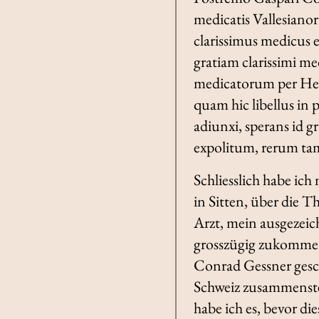
medicatis Vallesiano
clarissimus medicus 
gratiam clarissimi m
medicatorum per Hel
quam hic libellus in
adiunxi, sperans id 
expolitum, rerum tame
Schliesslich habe ic
in Sitten, über die 
Arzt, mein ausgezeic
grosszügig zukommen
Conrad Gessner geschr
Schweiz zusammenste
habe ich es, bevor d