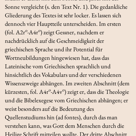
Sonne vergleicht (s. den Text Nr. 1). Die gedankliche
Gliederung des Textes ist sehr locker. Es lassen sich
dennoch vier Hauptteile unterscheiden. Im ersten
o
o
(fol. A2r
-A4r
) zeigt Gessner, nachdem er
nachdrücklich auf die Geschmeidigkeit der
griechischen Sprache und ihr Potential für
Wortneubildungen hingewiesen hat, dass das
Lateinische vom Griechischen sprachlich und
hinsichtlich des Vokabulars und der verschiedenen
Wissenszweige abhängen. Im zweiten Abschnitt (dem
o
o
kürzesten, fol. A4r
-A4v
) zeigt er, dass die Theologie
und die Bibelexegese vom Griechischen abhängen; er
weist besonders auf die Bedeutung des
Quellenstudiums hin (
ad fontes
), durch das man
verstehen kann, was Gott dem Menschen durch die
Heilige Schrift mitteilen wollte. Der dritte Abschnitt