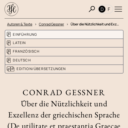
D
F
e
Autoren & Texte
Conrad Gessner
Über die Nützlichkeit und Exz…
EINFÜHRUNG
LATEIN
FRANZÖSISCH
DEUTSCH
EDITION/ÜBERSETZUNGEN
CONRAD GESSNER
Über die Nützlichkeit und
Exzellenz der griechischen Sprache
(De utilitate et praestantia Graecae