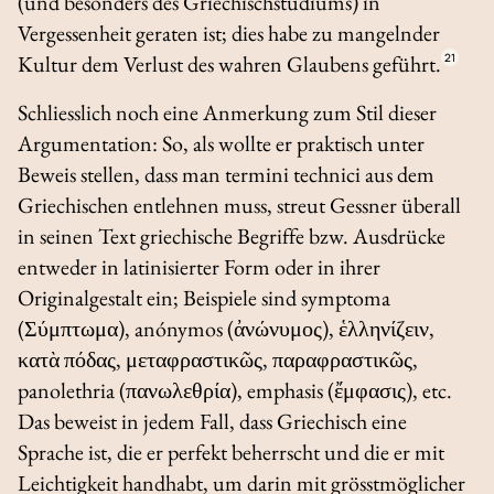
(und besonders des Griechischstudiums) in
Vergessenheit geraten ist; dies habe zu mangelnder
Kultur dem Verlust des wahren Glaubens geführt.
21
Schliesslich noch eine Anmerkung zum Stil dieser
Argumentation: So, als wollte er praktisch unter
Beweis stellen, dass man
termini technici
aus dem
Griechischen entlehnen muss, streut Gessner überall
in seinen Text griechische Begriffe bzw. Ausdrücke
entweder in latinisierter Form oder in ihrer
Originalgestalt ein; Beispiele sind
symptoma
(Σύμπτωμα),
anónymos
(ἀνώνυμος), ἑλληνίζειν,
κατὰ πόδας, μεταφραστικῶς, παραφραστικῶς,
panolethria
(πανωλεθρία),
emphasis
(ἔμφασις), etc.
Das beweist in jedem Fall, dass Griechisch eine
Sprache ist, die er perfekt beherrscht und die er mit
Leichtigkeit handhabt, um darin mit grösstmöglicher