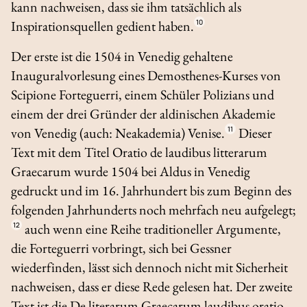
kann nachweisen, dass sie ihm tatsächlich als
Inspirationsquellen gedient haben.
10
Der erste ist die 1504 in Venedig gehaltene
Inauguralvorlesung eines Demosthenes-Kurses von
Scipione Forteguerri, einem Schüler Polizians und
einem der drei Gründer der aldinischen Akademie
von Venedig (auch:
Neakademia
) Venise.
11
Dieser
Text mit dem Titel
Oratio de laudibus litterarum
Graecarum
wurde 1504 bei Aldus in Venedig
gedruckt und im 16. Jahrhundert bis zum Beginn des
folgenden Jahrhunderts noch mehrfach neu aufgelegt;
12
auch wenn eine Reihe traditioneller Argumente,
die Forteguerri vorbringt, sich bei Gessner
wiederfinden, lässt sich dennoch nicht mit Sicherheit
nachweisen, dass er diese Rede gelesen hat. Der zweite
Text ist die
De literarum Graecarum laudibus oratio