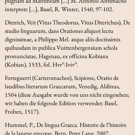
pugnam ad Mantineam
[…]
M. Antonio Antimacho
interprete
[…], Basel, R. Winter, 1540, 97-102.
Dietrich, Veit (Vitus Theodorus, Vitus Diterichus),
De
studio linguarum
, dans
Orationes aliquot lectu
dignissimae, a Philippo Mel. atque aliis doctissimis
quibusdam in publica Vuittenbergensium schola
pronunciatae
, Hagenau, ex officina Kobiana
o
o
(Kobian), 1533, fol. Hvr
-Iviv
.
Forteguerri (Carteromachos), Scipione,
Oratio de
laudibus literarum Graecarum
, Venedig, Aldinus,
1504 (diese Ausgabe wurde von uns nicht eingesehen;
wir haben die folgende Edition verwendet: Basel,
Froben, 1517).
Hummel, P.,
De lingua Graeca. Histoire de l’histoire
de la langue grecque
, Bern, Peter Lang, 2007.