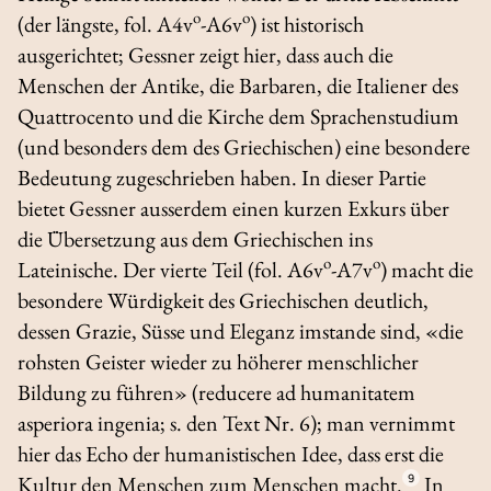
o
o
(der längste, fol. A4v
-A6v
) ist historisch
ausgerichtet; Gessner zeigt hier, dass auch die
Menschen der Antike, die Barbaren, die Italiener des
Quattrocento und die Kirche dem Sprachenstudium
(und besonders dem des Griechischen) eine besondere
Bedeutung zugeschrieben haben. In dieser Partie
bietet Gessner ausserdem einen kurzen Exkurs über
die Übersetzung aus dem Griechischen ins
o
o
Lateinische. Der vierte Teil (fol. A6v
-A7v
) macht die
besondere Würdigkeit des Griechischen deutlich,
dessen Grazie, Süsse und Eleganz imstande sind, «die
rohsten Geister wieder zu höherer menschlicher
Bildung zu führen» (
reducere ad humanitatem
asperiora ingenia
; s. den Text Nr. 6); man vernimmt
hier das Echo der humanistischen Idee, dass erst die
Kultur den Menschen zum Menschen macht.
9
In