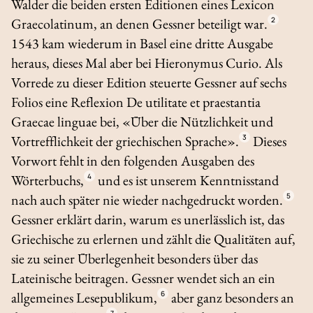
Walder die beiden ersten Editionen eines
Lexicon
Graecolatinum
, an denen Gessner beteiligt war.
2
1543 kam wiederum in Basel eine dritte Ausgabe
heraus, dieses Mal aber bei Hieronymus Curio. Als
Vorrede zu dieser Edition steuerte Gessner auf sechs
Folios eine Reflexion
De utilitate et praestantia
Graecae linguae
bei, «Über die Nützlichkeit und
Vortrefflichkeit der griechischen Sprache».
3
Dieses
Vorwort fehlt in den folgenden Ausgaben des
Wörterbuchs,
4
und es ist unserem Kenntnisstand
nach auch später nie wieder nachgedruckt worden.
5
Gessner erklärt darin, warum es unerlässlich ist, das
Griechische zu erlernen und zählt die Qualitäten auf,
sie zu seiner Überlegenheit besonders über das
Lateinische beitragen. Gessner wendet sich an ein
allgemeines Lesepublikum,
6
aber ganz besonders an
7