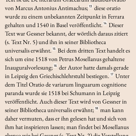
von Marcus Antonius Antimachus;
13
diese
oratio
wurde zu einem unbekannten Zeitpunkt in Ferrara
gehalten und 1540 in Basel veröffentlicht.
14
Dieser
Text war Gessner bekannt, der wörtlich daraus zitiert
(s. Text Nr. 5) und ihn in seiner
Bibliotheca
universalis
erwähnt.
15
Bei dem dritten Text handelt es
sich um eine 1518 von Petrus Mosellanus gehaltene
Inauguralvorlesung;
16
der Autor hatte damals gerade
in Leipzig den Griechischlehrstuhl bestiegen.
17
Unter
dem Titel
Oratio de variarum linguarum cognitione
paranda
wurde sie 1518 bei Schumann in Leipzig
veröffentlicht. Auch dieser Text wird von Gessner in
seiner
Bibliotheca universalis
erwähnt;
18
man kann
daher vermuten, dass er ihn gelesen hat und sich von
ihm hat inspirieren lassen; man findet bei Mosellanus
ebenso wie bei Gessner (s. Text Nr. 2) die Vorstellung,