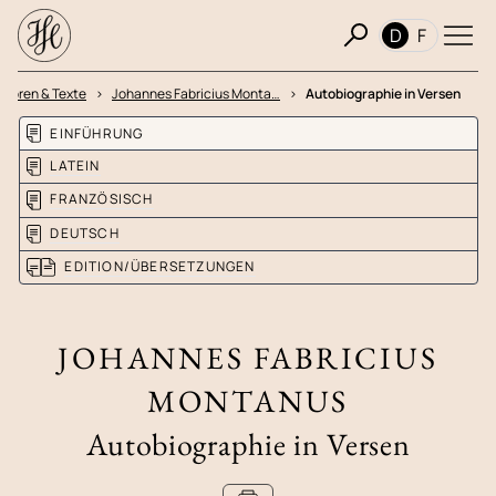
D
F
utoren & Texte
Johannes Fabricius Monta…
Autobiographie in Versen
EINFÜHRUNG
LATEIN
FRANZÖSISCH
DEUTSCH
EDITION/ÜBERSETZUNGEN
JOHANNES FABRICIUS
MONTANUS
Autobiographie in Versen