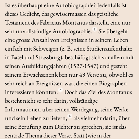
Ist es überhaupt eine Autobiographie? Jedenfalls ist
dieses Gedicht, das gewissermassen das geistliche
Testament des Fabricius Montanus darstellt, eine nur
sehr unvollständige Autobiographie.
2
Sie übergeht
eine grosse Anzahl von Ereignissen in seinem Leben
einfach mit Schweigen (z. B. seine Studienaufenthalte
in Basel und Strassburg), beschäftigt sich vor allem mit
seinen Ausbildungsjahren (1527-1547) und gesteht
seinem Erwachsenenleben nur 49 Verse zu, obwohl es
sehr reich an Ereignissen war, die einen Biographen
interessieren könnten.
3
Doch das Ziel des Montanus
besteht nicht so sehr darin, vollständige
Informationen über seinen Werdegang, seine Werke
und sein Leben zu liefern,
4
als vielmehr darin, über
seine Berufung zum Dichter zu sprechen; sie ist das
zentrale Thema dieser Verse. Statt (wie in der