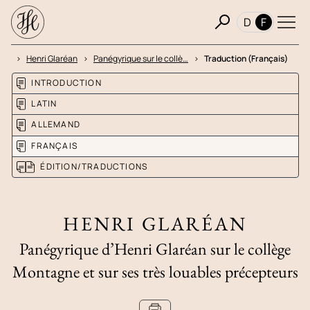
D
F
tes
Henri Glaréan
Panégyrique sur le collè…
Traduction (Français)
INTRODUCTION
LATIN
ALLEMAND
FRANÇAIS
ÉDITION/TRADUCTIONS
HENRI GLARÉAN
Panégyrique d’Henri Glaréan sur le collège
Montagne et sur ses très louables précepteurs