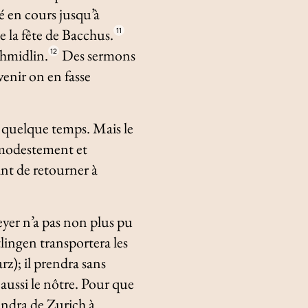
lé en cours jusqu’à
e la fête de Bacchus.
11
chmidlin.
Des sermons
12
venir on en fasse
us quelque temps. Mais le
e modestement et
nt de retourner à
eyer n’a pas non plus pu
lingen transportera les
rz); il prendra sans
 aussi le nôtre. Pour que
rendra de Zurich à