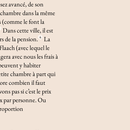
ssez avancé, de son
une chambre dans la même
as (comme le font la
Dans cette ville, il est
3
rs de la pension.
La
4
Flaach (avec lequel le
agera avec nous les frais à
peuvent y habiter
etite chambre à part qui
core combien il faut
ons pas si c’est le prix
ix par personne. Ou
proportion