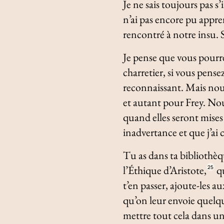
Je ne sais toujours pas s
n’ai pas encore pu appre
rencontré à notre insu. Sc
Je pense que vous pourrez
charretier, si vous pensez
reconnaissant. Mais no
et autant pour Frey. Nou
quand elles seront mises 
inadvertance et que j’ai 
Tu as dans ta bibliothèq
l’
Éthique
d’Aristote,
qu
25
t’en passer, ajoute-les 
qu’on leur envoie quelqu
mettre tout cela dans un