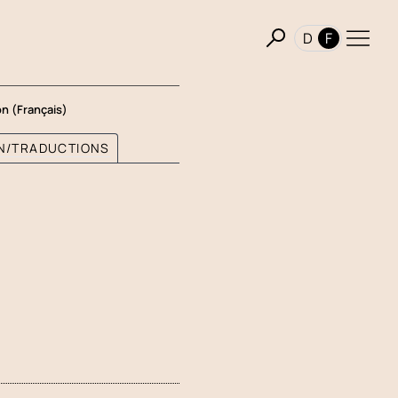
D
F
on (Français)
ON/TRADUCTIONS