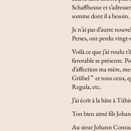
Schaffhouse et s’adresser
somme dont il a besoin.
Je n’ai pas d’autre nouve
Perses, ont perdu vingt-s
Voilà ce que j’ai voulu t
favorable se présente. P
d’affection ma mère, mes 
Grübel
et tous ceux, 
18
Regula, etc.
J’ai écrit à la hâte à Tüb
Ton bien aimé fils Joha
Au sieur Johann Conrad