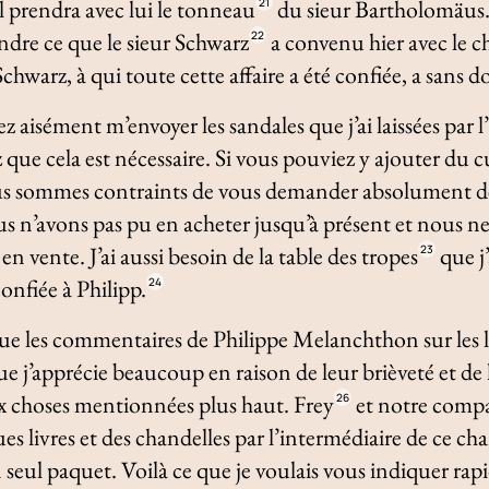
’il prendra avec lui le tonneau
du sieur Bartholomäus. 
21
ndre ce que le sieur Schwarz
a convenu hier avec le cha
22
hwarz, à qui toute cette affaire a été confiée, a sans do
 aisément m’envoyer les sandales que j’ai laissées par l
 que cela est nécessaire. Si vous pouviez y ajouter du cui
us sommes contraints de vous demander absolument de
s n’avons pas pu en acheter jusqu’à présent et nous n
en vente. J’ai aussi besoin de la table des tropes
que j’
23
confiée à Philipp.
24
ue les commentaires de Philippe Melanchthon sur les l
e j’apprécie beaucoup en raison de leur brièveté et de l
aux choses mentionnées plus haut. Frey
et notre compa
26
es livres et des chandelles par l’intermédiaire de ce ch
 seul paquet. Voilà ce que je voulais vous indiquer ra