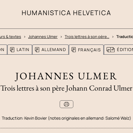
HUMANISTICA HELVETICA
urs & textes
Johannes Ulmer
Trois lettres à son père…
Traducti
ON
LATIN
ALLEMAND
ÉDITI
FRANÇAIS
JOHANNES ULMER
Trois lettres à son père Johann Conrad Ulmer
Traduction:
Kevin Bovier (notes originales en allemand: Salomé Walz)