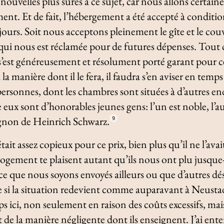
 nouvelles plus sûres à ce sujet, car nous allons certa
ent. Et de fait, l’hébergement a été accepté à conditio
ours. Soit nous acceptons pleinement le gîte et le couv
 nous est réclamée pour de futures dépenses. Tout cela
s’est généreusement et résolument porté garant pour ce
 la manière dont il le fera, il faudra s’en aviser en temp
personnes, dont les chambres sont situées à d’autres en
e eux sont d’honorables jeunes gens: l’un est noble, l’a
non de Heinrich Schwarz.
9
tait assez copieux pour ce prix, bien plus qu’il ne l’avait
e logement te plaisent autant qu’ils nous ont plu jusque
à ce que nous soyons envoyés ailleurs ou que d’autres 
e si la situation redevient comme auparavant à Neusta
s ici, non seulement en raison des coûts excessifs, mais
t de la manière négligente dont ils enseignent. J’ai en