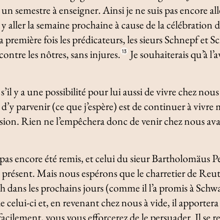
 un semestre à enseigner. Ainsi je ne suis pas encore al
 y aller la semaine prochaine à cause de la célébration d
a première fois les prédicateurs, les sieurs Schnepf et S
ontre les nôtres, sans injures.
Je souhaiterais qu’à l’a
13
 s’il y a une possibilité pour lui aussi de vivre chez no
d’y parvenir (ce que j’espère) est de continuer à vivr
sion. Rien ne l’empêchera donc de venir chez nous ava
as encore été remis, et celui du sieur Bartholomäus P
 présent. Mais nous espérons que le charretier de Reut
h dans les prochains jours (comme il l’a promis à Schwa
celui-ci et, en revenant chez nous à vide, il apportera
 facilement, vous vous efforcerez de le persuader. Il se 