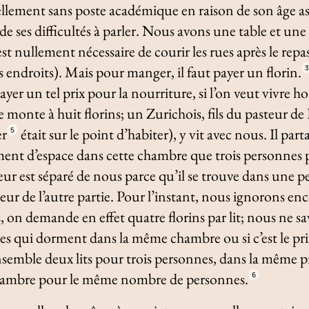
ellement sans poste académique en raison de son âge a
 de ses difficultés à parler. Nous avons une table et 
est nullement nécessaire de courir les rues après le rep
s endroits). Mais pour manger, il faut payer un florin.
er un tel prix pour la nourriture, si l’on veut vivre ho
 monte à huit florins; un Zurichois, fils du pasteur de 
er
était sur le point d’habiter), y vit avec nous. Il part
5
ment d’espace dans cette chambre que trois personnes 
teur est séparé de nous parce qu’il se trouve dans une p
eur de l’autre partie. Pour l’instant, nous ignorons en
s, on demande en effet quatre florins par lit; nous ne sav
es qui dorment dans la même chambre ou si c’est le pr
ensemble deux lits pour trois personnes, dans la même 
hambre pour le même nombre de personnes.
6