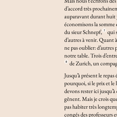
Mais nous t’écrirons des
d’accord très prochainem
auparavant durant huit j
économisons la somme qui
du sieur Schnepf,
qui 
7
d’autres à venir. Quant à
ne pas oublier: d’autres 
notre table. Trois d’entr
de Zurich, un compag
8
Jusqu’à présent le repas é
pourquoi, si le prix et l
devons rester ici jusqu’
gênent. Mais je crois qu
pas habiter très longtemp
congés des professeurs e