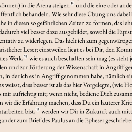
können) in die Arena steigen
und die eine oder ande
14
 öffentlich behandeln. Wie sehr diese Übung uns dabei h
e in diesen so gefährlichen Zeiten zu formen, das lehrt
adurch viel besser dazu ausgebildet, sowohl die Papis
ntativ zu widerlegen. Das hielt ich zum gegenwärtige
ristlicher Leser; einstweilen liegt es bei Dir, den K
nes Werk,
wie es auch beschaffen sein mag (es steht jed
15
len und zur Förderung der Wissenschaft in Angriff g
in der ich es in Angriff genommen habe, nämlich ei
weisst, dass besser ist als das hier Vorgelegte, (wie 
es mir aufrichtig mit; wenn nicht, bediene Dich zusam
wir die Erfahrung machen, dass Du ein lauterer Kriti
tarbeiten bist,
werden wir Dir in Zukunft auch mitte
17
nder zum Brief des Paulus an die Epheser geschriebe