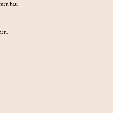
mmen hat.
den,