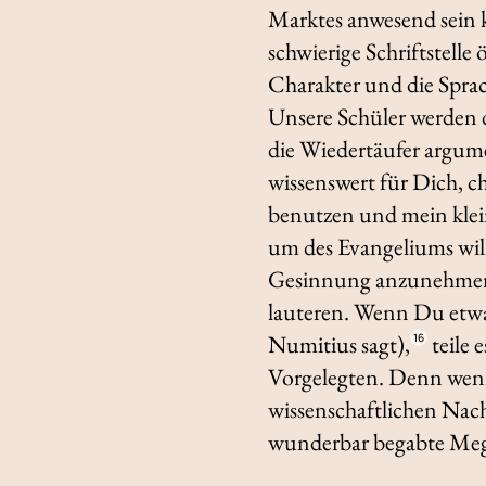
Marktes anwesend sein 
schwierige Schriftstelle
Charakter und die Sprach
Unsere Schüler werden d
die Wiedertäufer argume
wissenswert für Dich, ch
benutzen und mein klei
um des Evangeliums wil
Gesinnung anzunehmen, 
lauteren. Wenn Du etwas 
Numitius sagt),
teile 
16
Vorgelegten. Denn wenn 
wissenschaftlichen Nach
wunderbar begabte Mega