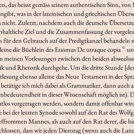
n, das heisst gemäss seinem authentischen Sinn, von
t angibt, was in der lateinischen und griechischen Übe
 nicht. Zuletzt, nachdem auch die deutsche Übersetz
 inhaltliche Ziel und die Zusammenfassung der vorgeles
en für den Gebrauch auf der Predigtkanzel behandeln
lleine die Büchlein des Erasmus
De utraque copia
und
10
in meinen Vorlesungen zwischen den beiden abwechse
ik und Rhetorik durchgehe. Um die dritte Stunde [de
rlesung ebenso alleine das Neue Testament in der Sprac
 betätige ich mich dabei als Grammatiker, dann auch a
nbedeutendheit in dieser Wissenschaft möglich ist).
tlos vorgetragen werden, sondern damit offenbar wird
de bei der letzten Synode sowohl auf den Rat des Wolf
effrommen Mannes, als auch auf den Rat derer, die hi
schlossen, dass wir jeden Dienstag (wenn auch die Lan