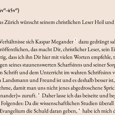
o
o
4v
-45v
)
s Zürich wünscht seinem christlichen Leser Heil und
Verhältnisse sich Kaspar Megander
dazu gedrängt sa
1
fentlichen, das macht Dir, christlicher Leser, sein E
tig, dass ich ihn Dir hier mit vielen Worten empfehle, t
n seines staunenswerten Scharfsinns und seiner Sorgf
n Schrift und dem Unterricht im wahren Schriftsinn 
Landsmann und Freund ist und es deshalb besser ist,
hme, damit man uns nicht jenes abgedroschene Spr
inander)» zuruft.
Daher lasse ich das beiseite und 
3
so Folgendes: Da die wissenschaftlichen Studien über
 Evangelium die Schuld daran geben,
habe ich mich d
4