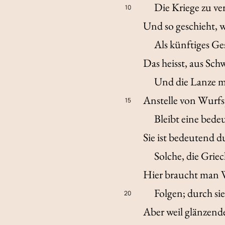
Die Kriege zu ve
10
Und so geschieht, wa
Als künftiges Ge
Das heisst, aus Sc
Und die Lanze mö
Anstelle von Wurf
15
Bleibt eine bede
Sie ist bedeutend d
Solche, die Griec
Hier braucht man W
Folgen; durch sie
20
Aber weil glänzen