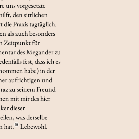
re uns vorgesetzte
ilft, den sittlichen
 die Praxis tagtäglich.
ten als auch besonders
n Zeitpunkt für
ommentar des Megander zu
enfalls fest, dass ich es
enommen habe) in der
ner aufrichtigen und
Horaz zu seinem Freund
men mit mir des hier
ker dieser
ilen, was derselbe
n hat.
Lebewohl.
18