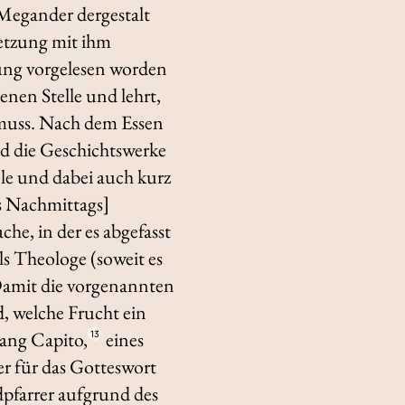
 Megander dergestalt
rsetzung mit ihm
ung vorgelesen worden
enen Stelle und lehrt,
 muss. Nach dem Essen
 die Geschichtswerke
le und dabei auch kurz
s Nachmittags]
he, in der es abgefasst
ls Theologe (soweit es
 Damit die vorgenannten
, welche Frucht ein
gang Capito,
eines
13
er für das Gotteswort
dpfarrer aufgrund des