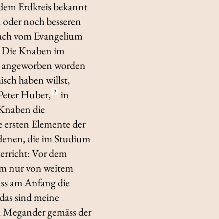
 dem Erdkreis bekannt
 oder noch besseren
hmach vom Evangelium
t: Die Knaben im
en angeworben worden
sch haben willst,
Peter Huber,
in
7
 Knaben die
 ersten Elemente der
 denen, die im Studium
erricht: Vor dem
hm nur von weitem
ass am Anfang die
 das sind meine
on Megander gemäss der