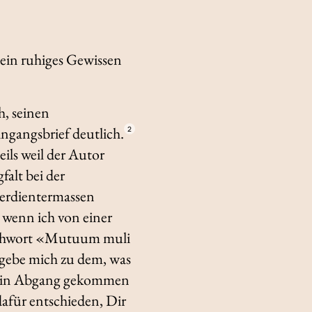
 ein ruhiges Gewissen
h, seinen
ingangsbrief deutlich.
2
eils weil der Autor
alt bei der
verdientermassen
 wenn ich von einer
ichwort «Mutuum muli
begebe mich zu dem, was
all in Abgang gekommen
afür entschieden, Dir