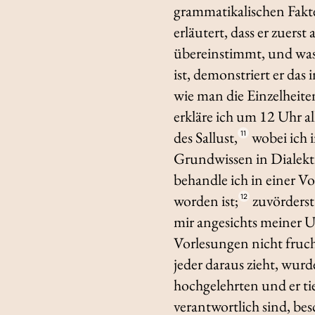
grammatikalischen Fakte
erläutert, dass er zuers
übereinstimmt, und was
ist, demonstriert er das
wie man die Einzelheit
erkläre ich um 12 Uhr a
des Sallust,
wobei ich 
11
Grundwissen in Dialekt
behandle ich in einer Vo
worden ist;
zuvörderst
12
mir angesichts meiner U
Vorlesungen nicht fruch
jeder daraus zieht, wur
hochgelehrten und er ti
verantwortlich sind, be