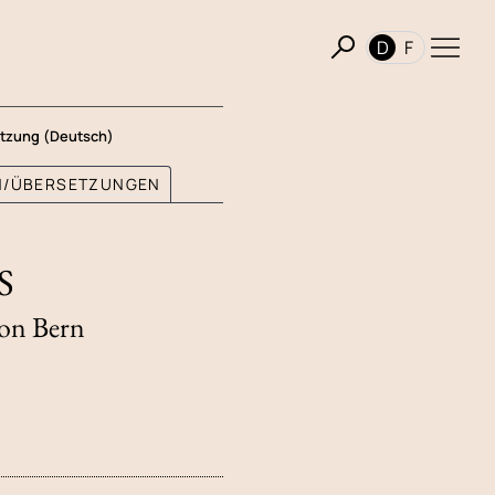
D
F
tzung (Deutsch)
ON/ÜBERSETZUNGEN
S
von Bern