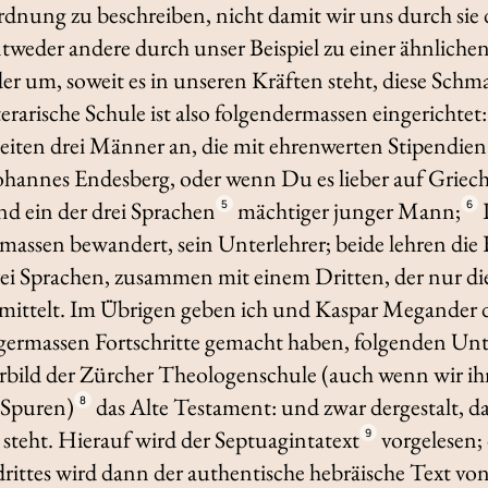
dnung zu beschreiben, nicht damit wir uns durch sie
weder andere durch unser Beispiel zu einer ähnlichen
r um, soweit es in unseren Kräften steht, diese Sc
erarische Schule ist also folgendermassen eingerichte
leiten drei Männer an, die mit ehrenwerten Stipendi
ohannes Endesberg, oder wenn Du es lieber auf Griechi
nd ein der drei Sprachen
mächtiger junger Mann;
5
6
massen bewandert, sein Unterlehrer; beide lehren die
ei Sprachen, zusammen mit einem Dritten, der nur die
ermittelt. Im Übrigen geben ich und Kaspar Megander
igermassen Fortschritte gemacht haben, folgenden Unt
bild der Zürcher Theologenschule (auch wenn wir i
 Spuren)
das Alte Testament: und zwar dergestalt, d
8
 steht. Hierauf wird der Septuagintatext
vorgelesen;
9
rittes wird dann der authentische hebräische Text v