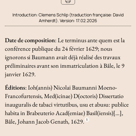
Introduction:
Clemens Schlip (traduction française: David
Amherdt). Version: 17.02.2026
Date de composition
: Le
terminus ante quem
est la
conférence publique du 24 février 1629; nous
ignorons si Baumann avait déjà réalisé des travaux
préliminaires avant son immatriculation à Bâle, le 9
janvier 1629.
Éditions
:
Ioh(annis) Nicolai Baumanni Moeno-
Francofurtensis, Med(icinae) D(octoris) Dissertatio
inauguralis de tabaci virtutibus, usu et abusu: publice
habita in Brabeuterio Acad(emiae) Basil(iensis)
[…],
Bâle, Johann Jacob Genath, 1629.
1