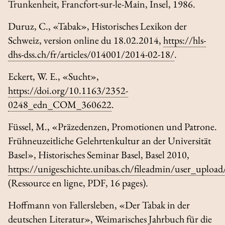
Trunkenheit
, Francfort-sur-le-Main, Insel, 1986.
Duruz, C., «Tabak»,
Historisches Lexikon der
Schweiz
, version online du 18.02.2014,
https://hls-
dhs-dss.ch/fr/articles/014001/2014-02-18/
.
Eckert, W. E., «Sucht»,
https://doi.org/10.1163/2352-
0248_edn_COM_360622
.
Füssel, M., «Präzedenzen, Promotionen und Patrone.
Frühneuzeitliche Gelehrtenkultur an der Universität
Basel», Historisches Seminar Basel, Basel 2010,
https://unigeschichte.unibas.ch/fileadmin/user_upload
(Ressource en ligne, PDF, 16 pages).
Hoffmann von Fallersleben, «Der Tabak in der
deutschen Literatur»,
Weimarisches Jahrbuch für die