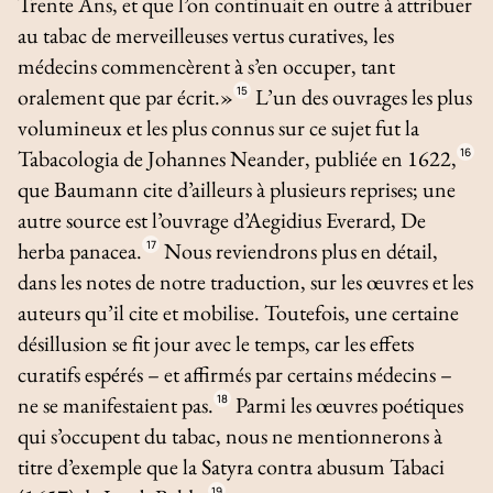
Trente Ans, et que l’on continuait en outre à attribuer
au tabac de merveilleuses vertus curatives, les
médecins commencèrent à s’en occuper, tant
oralement que par écrit.»
15
L’un des ouvrages les plus
volumineux et les plus connus sur ce sujet fut la
Tabacologia
de Johannes Neander, publiée en 1622,
16
que Baumann cite d’ailleurs à plusieurs reprises; une
autre source est l’ouvrage d’Aegidius Everard,
De
herba panacea
.
17
Nous reviendrons plus en détail,
dans les notes de notre traduction, sur les œuvres et les
auteurs qu’il cite et mobilise. Toutefois, une certaine
désillusion se fit jour avec le temps, car les effets
curatifs espérés – et affirmés par certains médecins –
ne se manifestaient pas.
18
Parmi les œuvres poétiques
qui s’occupent du tabac, nous ne mentionnerons à
titre d’exemple que la
Satyra contra abusum Tabaci
19