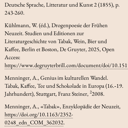
Deutsche Sprache, Litteratur und Kunst
2 (1855), p.
243-260.
Kühlmann, W. (éd.),
Drogenpoesie der Frühen
Neuzeit. Studien und Editionen zur
Literaturgeschichte von Tabak, Wein, Bier und
Kaffee
, Berlin et Boston, De Gruyter, 2025, Open
Access:
https://www.degruyterbrill.com/document/doi/10.1
Menninger, A.,
Genius im kulturellen Wandel.
Tabak, Kaffee, Tee und Schokolade in Europa (16.‑19.
2
Jahrhundert)
, Stuttgart, Franz Steiner,
2008.
Menninger, A., «Tabak»,
Enzyklopädie der Neuzeit
,
https://doi.org/10.1163/2352-
0248_edn_COM_362032
.