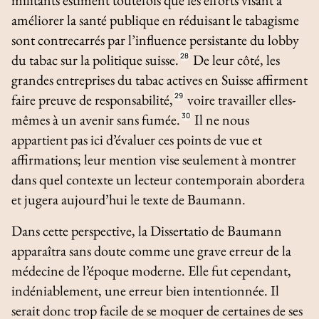
améliorer la santé publique en réduisant le tabagisme
sont contrecarrés par l’influence persistante du lobby
du tabac sur la politique suisse.
28
De leur côté, les
grandes entreprises du tabac actives en Suisse affirment
faire preuve de responsabilité,
29
voire travailler elles-
mêmes à un avenir sans fumée.
30
Il ne nous
appartient pas ici d’évaluer ces points de vue et
affirmations; leur mention vise seulement à montrer
dans quel contexte un lecteur contemporain abordera
et jugera aujourd’hui le texte de Baumann.
Dans cette perspective, la
Dissertatio
de Baumann
apparaîtra sans doute comme une grave erreur de la
médecine de l’époque moderne. Elle fut cependant,
indéniablement, une erreur bien intentionnée. Il
serait donc trop facile de se moquer de certaines de ses