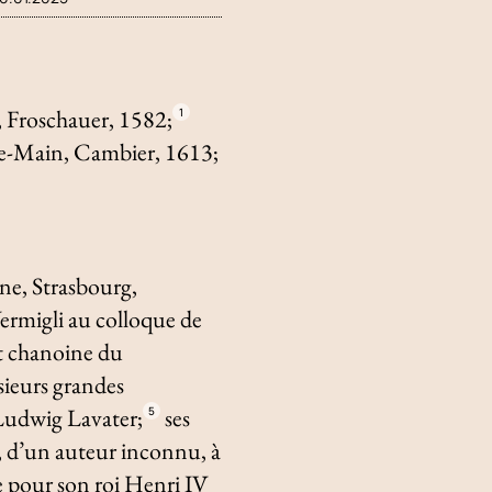
, Froschauer, 1582;
1
le-Main, Cambier, 1613;
ne, Strasbourg,
Vermigli au colloque de
et chanoine du
sieurs grandes
 Ludwig Lavater;
ses
5
, d’un auteur inconnu, à
le pour son roi Henri IV