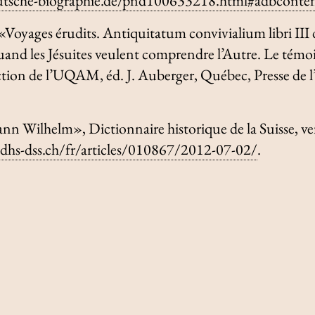
utsche-biographie.de/pnd100633218.html#adbconte
«Voyages érudits.
Antiquitatum convivialium libri III
and les Jésuites veulent comprendre l’Autre. Le témo
lection de l’UQAM
, éd. J. Auberger, Québec, Presse de 
hann Wilhelm»,
Dictionnaire historique de la Suisse
, v
s-dhs-dss.ch/fr/articles/010867/2012-07-02/
.