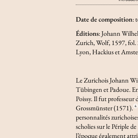
Date de composition
:
Éditions
: Johann Wilhe
Zurich, Wolf, 1597, fol.
Lyon, Hackius et Amst
Le Zurichois Johann Wil
Tübingen et Padoue. En 1
Poissy. Il fut professe
Grossmünster (1571).
4
personnalités zurichoise
scholies sur le
Périple de
l’époque également attri