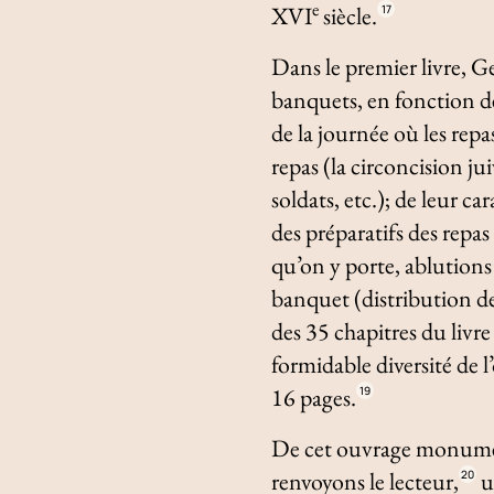
e
XVI
siècle.
17
Dans le premier livre, G
banquets, en fonction d
de la journée où les repa
repas (la circoncision ju
soldats, etc.); de leur c
des préparatifs des repas
qu’on y porte, ablutions 
banquet (distribution des
des 35 chapitres du livre 
formidable diversité de
16 pages.
19
De cet ouvrage monumenta
renvoyons le lecteur,
u
20