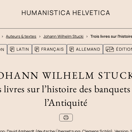
HUMANISTICA HELVETICA
Auteurs & textes
Johann Wilhelm Stucki
Trois livres sur l’histoi
LATIN
FRANÇAIS
ALLEMAND
ÉDITI
ON
OHANN WILHELM STUC
 livres sur l’histoire des banquet
l’Antiquité
ion:
David Amherdt (deutsche Übersetzung: Clemens Schlip). Version: 