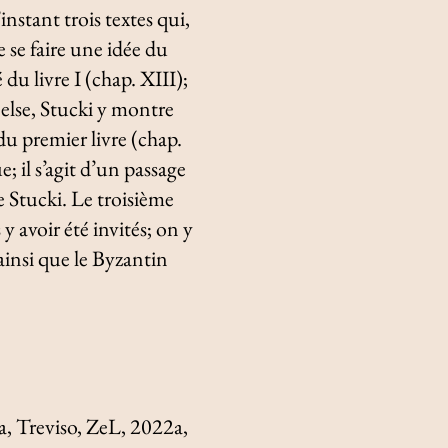
nstant trois textes qui,
e se faire une idée du
 du livre I (chap. XIII);
else, Stucki y montre
du premier livre (chap.
e; il s’agit d’un passage
e Stucki. Le troisième
 y avoir été invités; on y
ainsi que le Byzantin
a
, Treviso, ZeL, 2022a,