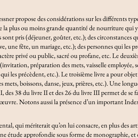
essner propose des considérations sur les différents typ
e la plus ou moins grande quantité de nourriture qui 
s sont pris (déjeuner, goûter, etc.); des circonstances qu
ive, une fête, un mariage, etc.); des personnes qui les p
aractère privé ou public, sacré ou profane, etc. Le deuxiè
 (invitation, préparation des mets, vaisselle employée, 
qui les précèdent, etc.). Le troisième livre a pour obj
 mets, boissons, danse, jeux, prières, etc.). Une longu
I, des 38 du livre II et des 26 du livre III permet de se f
 l’œuvre. Notons aussi la présence d’un important
Inde
l, qui mériterait qu’on lui consacre, en plus des art
ne étude approfondie sous forme de monographie, et