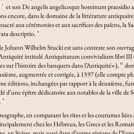
;
et son
De angelis angelicoque hominum praesidio a
7
 encore, dans le domaine de la littérature antiquaire
sacré aux cérémonies et aux sacrifices des païens, la
Sa
rata descriptio
.
9
 de Johann Wilhelm Stucki est sans conteste son ouvr
l’Antiquité intitulé
Antiquitatum convivialium libri III
es sur l’histoire des banquets dans l’Antiquité»),
dont
10
uxième, augmentée et corrigée, à 1597 (elle compte pl
me éditions, inchangées par rapport à la deuxième, fur
dé d’une épître dédicatoire aux notables de la ville de 
.
11
nographe, en comparant les rites et les coutumes liées
principalement chez les Hébreux, les Grecs et les Romai
, en Suisse, mais aussi dans d’autres régions de l’Eur