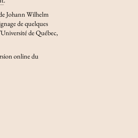
nt
.
de Johann Wilhelm
ignage de quelques
l’Université de Québec,
ersion online du