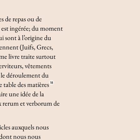
es de repas ou de
y est ingérée; du moment
i sont à l’origine du
rennent (Juifs, Grecs,
me livre traite surtout
serviteurs, vêtements
et le déroulement du
e table des matières
18
aire une idée de la
x rerum et verborum
de
icles auxquels nous
 dont nous nous