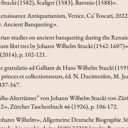
 «Stucki (1582), Scaliger (1583), Baronio (1588)».
Renaissance Antiquarianism
, Venice, Ca’ Foscari, 2022
ty. Ancient Banqueting».
rian studies on ancient banqueting during the Renaiss
um libri tres
by Johann Wilhelm Stucki (1542-1607)
(2014), p. 102-121.
e gratulatio ad Galliam
de Hans Wilhelm Stucki (1591) 
 princes et collectionneurs
, éd. N. Ducimetière, M. Je
 337-347.
malhs-Altertümer” von Johann Wilhelm Stucki von Zür
582»,
Zürcher Taschenbuch
46 (1926), p. 106-172.
 Johann Wilhelm»,
Allgemeine Deutsche Biographie
36