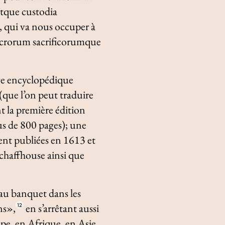
tque custodia
, qui va nous occuper à
crorum sacrificorumque
age encyclopédique
(que l’on peut traduire
 la première édition
us de 800 pages); une
ent publiées en 1613 et
Schaffhouse ainsi que
 au banquet dans les
ns»,
en s’arrêtant aussi
12
ope, en Afrique, en Asie