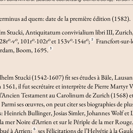
terminus ad quem
: date de la première édition (1582).
lm Stucki,
Antiquitatum convivialium libri III
, Zurich
o
o
o
o
o
o
 28r
-v
, 101r
-102r
et 153v
-154r
;
Francfort-sur-
2
erdam, Boom, 1695.
3
helm Stucki (1542-1607) fit ses études à Bâle, Lausan
561, il fut secrétaire et interprète de Pierre Martyr 
ur d’Ancien Testament au Carolinum de Zurich (1568) 
Parmi ses œuvres, on peut citer ses biographies de plu
s: Heinrich Bullinger, Josias Simler, Johannes Wolf et
 la mer Noire
d’Arrien et sur le
Périple de la mer Rouge
bué à Arrien;
ses
Félicitations de l’Helvétie à la Gau
6