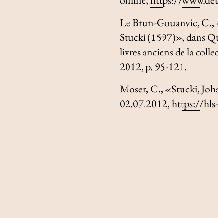
online,
https://www.de
Le Brun-Gouanvic, C., 
Stucki (1597)», dans
Qu
livres anciens de la col
2012, p. 95-121.
Moser, C., «Stucki, Jo
02.07.2012,
https://hl