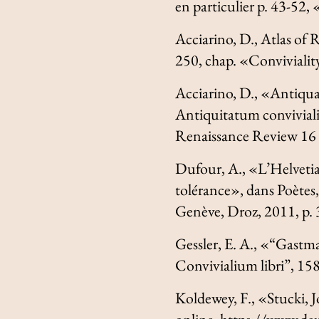
en particulier p. 43-52,
Acciarino, D.,
Atlas of 
250, chap. «Conviviali
Acciarino, D., «Antiqua
Antiquitatum conviviali
Renaissance Review
16 
Dufour, A., «L’
Helvetia
tolérance», dans
Poètes,
Genève, Droz, 2011, p.
Gessler, E. A., «“Gast
Convivialium libri”, 1
Koldewey, F., «Stucki,