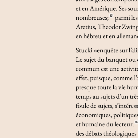
et en Amérique. Ses sou
nombreuses;
parmi les
13
Aretius, Theodor Zwinge
en hébreu et en alleman
Stucki «enquête sur l’ali
Le sujet du banquet ou d
commun est une activité e
effet, puisque, comme l’
presque toute la vie hum
temps au sujets d’un tr
foule de sujets, s’intére
économiques, politiques,
et humaine du lecteur.
1
des débats théologiques 