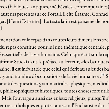
rces (bibliques, antiques, médiévales, contemporaine
 auteurs présents sur ce Portail, il cite Érasme, Conra
r, [Henri Estienne]. Le texte latin est parsemé de no
d.
mentation et le repas dans toutes leurs dimensions socia
u repas constitue pour lui une thématique centrale, pu
ssentielle de la vie humaine. Celui qui écrit sur le repa
affirme Stucki dans la préface au lecteur, «les banque
aine, il est inévitable que celui qui écrit au sujet des
ès grand nombre d’occupations de la vie humaine».
S
15
ssant à des questions grammaticales, physiques, médical
 philosophiques et historiques, toutes choses fort util
Mais l’ouvrage a aussi des enjeux religieux, puisqu’il s
6
entre catholiques et protestants sur l’Eucharistie dans