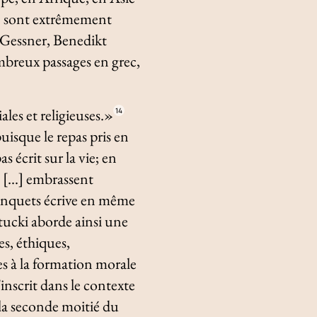
s) sont extrêmement
d Gessner, Benedikt
mbreux passages en grec,
les et religieuses.»
14
isque le repas pris en
s écrit sur la vie; en
ts […] embrassent
 banquets écrive en même
tucki aborde ainsi une
es, éthiques,
es à la formation morale
’inscrit dans le contexte
 la seconde moitié du