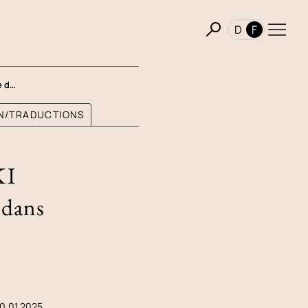
D
F
re d…
ON/TRADUCTIONS
KI
s dans
10.01.2025