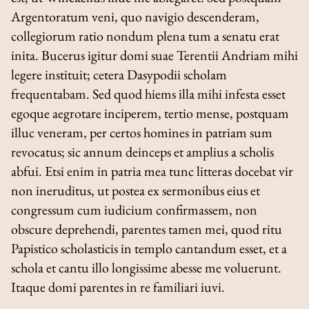
Argentoratum veni, quo navigio descenderam,
collegiorum ratio nondum plena tum a senatu erat
inita. Bucerus igitur domi suae Terentii Andriam mihi
legere instituit; cetera Dasypodii scholam
frequentabam. Sed quod hiems illa mihi infesta esset
egoque aegrotare inciperem, tertio mense, postquam
illuc veneram, per certos homines in patriam sum
revocatus; sic annum deinceps et amplius a scholis
abfui. Etsi enim in patria mea tunc litteras docebat vir
non ineruditus, ut postea ex sermonibus eius et
congressum cum iudicium confirmassem, non
obscure deprehendi, parentes tamen mei, quod ritu
Papistico scholasticis in templo cantandum esset, et a
schola et cantu illo longissime abesse me voluerunt.
Itaque domi parentes in re familiari iuvi.