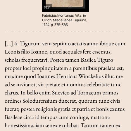
PDF
Fabricius Montanus, Vita, in
Ulrich, Miscellanea Tigurina,
1724, p. 375-385
[...] 4. Tigurum veni septimo aetatis anno ibique cum
Leonis filio Ioanne, quod aequales fere essemus,
scholas frequentavi. Postea tamen Basilea Tiguro
propter loci propinquitatem a parentibus praelata est,
maxime quod Ioannes Henricus Winckelius illuc me
ad se invitaret, vir pietate et nominis celebritate tunc
clarus. In bello enim Suevico ad Tornacum primos
ordines Solodurensium duxerat, quorum tunc civis
fuerat; postea religionis gratia et patria et bonis exutus
Basileae circa id tempus cum coniuge, matrona
honestissima, iam senex exulabat. Tantum tamen ex