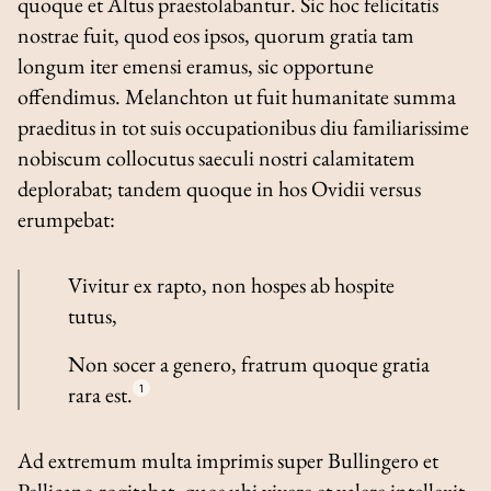
quoque et Altus praestolabantur. Sic hoc felicitatis
nostrae fuit, quod eos ipsos, quorum gratia tam
longum iter emensi eramus, sic opportune
offendimus. Melanchton ut fuit humanitate summa
praeditus in tot suis occupationibus diu familiarissime
nobiscum collocutus saeculi nostri calamitatem
deplorabat; tandem quoque in hos Ovidii versus
erumpebat:
Vivitur ex rapto, non hospes ab hospite
tutus,
Non socer a genero, fratrum quoque gratia
rara est.
1
Ad extremum multa imprimis super Bullingero et
Pellicano rogitabat, quos ubi vivere et valere intellexit,