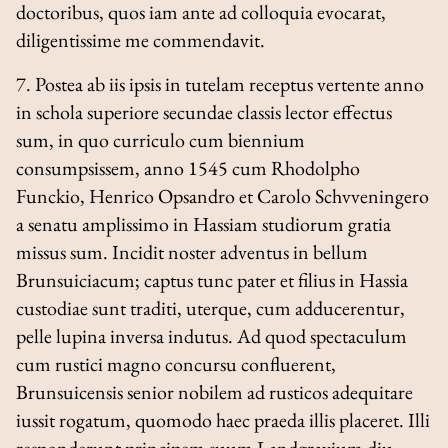
doctoribus, quos iam ante ad colloquia evocarat,
diligentissime me commendavit.
7. Postea ab iis ipsis in tutelam receptus vertente anno
in schola superiore secundae classis lector effectus
sum, in quo curriculo cum biennium
consumpsissem, anno 1545 cum Rhodolpho
Funckio, Henrico Opsandro et Carolo Schvveningero
a senatu amplissimo in Hassiam studiorum gratia
missus sum. Incidit noster adventus in bellum
Brunsuiciacum; captus tunc pater et filius in Hassia
custodiae sunt traditi, uterque, cum adducerentur,
pelle lupina inversa indutus. Ad quod spectaculum
cum rustici magno concursu confluerent,
Brunsuicensis senior nobilem ad rusticos adequitare
iussit rogatum, quomodo haec praeda illis placeret. Illi
responderunt principem suum Landgravium diu