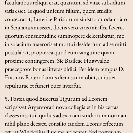
facultatibus reliqui erat, quantum ad vitae subsidium
satis esset. Is quod unicum filium, quem studiis
consecrarat, Lutetiae Parisiorum sinistro quodam fato
in Sequana amisisset, doctis vero viris mirifice faveret,
quorum consuetudine summopere delectabatur, me
in solacium maeroris et mortui desiderium ad se mitti
postulabat, propterea quod eum sanguine quam
proxime contingerem. Sic Basileae Hugvvaldo
praeceptore bonas litteras didici. Per idem tempus D.
Erasmus Roterodamus diem suum obiit, cuius et
sepulturae et funeri puer interfui.
5. Postea quod Bucerus Tigurum ad Leonem
scripsisset Argentorati nova collegia et in his certas
classes institui, quibus ad exactam studiorum normam
nihil plane deesset, consilio tandem Leonis effectum
est, ut Winckelius illuc me ablegaret. Sed postquam