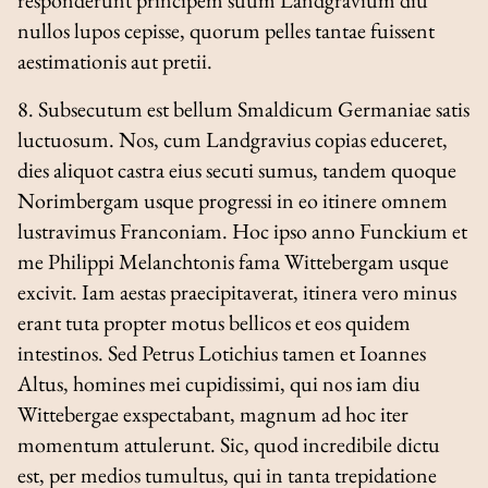
nullos lupos cepisse, quorum pelles tantae fuissent
aestimationis aut pretii.
8. Subsecutum est bellum Smaldicum Germaniae satis
luctuosum. Nos, cum Landgravius copias educeret,
dies aliquot castra eius secuti sumus, tandem quoque
Norimbergam usque progressi in eo itinere omnem
lustravimus Franconiam. Hoc ipso anno Funckium et
me Philippi Melanchtonis fama Wittebergam usque
excivit. Iam aestas praecipitaverat, itinera vero minus
erant tuta propter motus bellicos et eos quidem
intestinos. Sed Petrus Lotichius tamen et Ioannes
Altus, homines mei cupidissimi, qui nos iam diu
Wittebergae exspectabant, magnum ad hoc iter
momentum attulerunt. Sic, quod incredibile dictu
est, per medios tumultus, qui in tanta trepidatione