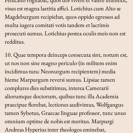
visus est magna laetitia affici. Lotichius cum Alto se
Magdeburgum recipiebat, quos oppido egressos ad
multa iugera comitati votis tandem et lacrimis
prosecuti sumus. Lotichius postea oculis meis non est
redditus.
10. Quae tempora deinceps consecuta sint, notum est,
ut nos non sine magno periculo (in militem enim
incidimus tunc Neonurgum recipientem) media
hieme Marpurgum reversi sumus. Lipsiae tamen
complures dies substitimus, interea Camerarii
aliorumque doctorum, quibus tunc illa Academia
praecipue florebat, lectiones audivimus, Wolfgangus
tamen Sybotus, Graecae linguae professor, tunc unus
omnium optime de nobis est meritus. Marpurgi
Andreas Hyperius inter theologos eminebat,