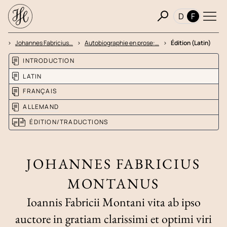
D
F
es
Johannes Fabricius…
Autobiographie en prose:…
Édition (Latin)
INTRODUCTION
LATIN
FRANÇAIS
ALLEMAND
ÉDITION/TRADUCTIONS
JOHANNES FABRICIUS
MONTANUS
Ioannis Fabricii Montani vita ab ipso
auctore in gratiam clarissimi et optimi viri