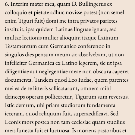
6. Interim mater mea, quam D. Bullingerus ex
colloquio et pietate adhuc novisse potest (non semel
enim Tiguri fuit) domi me intra privatos parietes
instituit, ipsa quidem Latinae linguae ignara, sed
multae lectionis mulier alioquin; itaque Latinum
Testamentum cum Germanico conferendo in
singulos dies pensum meum sic absolvebam, ut non
infeliciter Germanica ex Latino legerem, sic ut ipsa
diligentiae aut neglegentiae meae non obscura caperet
documenta. Tandem quod Leo Iudae, quem parentes
mei ea de re litteris sollicatarunt, omnem mihi
deinceps operam polliceretur, Tigurum sum reversus.
Istic demum, ubi priam studiorum fundamenta
ieceram, quod reliquum fuit, superaedificavi. Sed
Leonis mors postea non tam ecclesiae quam studiius
meis funesta fuit et luctuosa. Is moriens pastoribus et