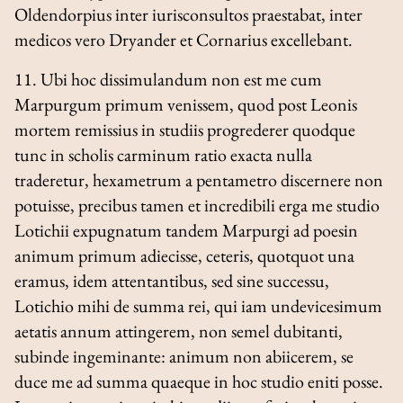
Oldendorpius inter iurisconsultos praestabat, inter
medicos vero Dryander et Cornarius excellebant.
11. Ubi hoc dissimulandum non est me cum
Marpurgum primum venissem, quod post Leonis
mortem remissius in studiis progrederer quodque
tunc in scholis carminum ratio exacta nulla
traderetur, hexametrum a pentametro discernere non
potuisse, precibus tamen et incredibili erga me studio
Lotichii expugnatum tandem Marpurgi ad poesin
animum primum adiecisse, ceteris, quotquot una
eramus, idem attentantibus, sed sine successu,
Lotichio mihi de summa rei, qui iam undevicesimum
aetatis annum attingerem, non semel dubitanti,
subinde ingeminante: animum non abiicerem, se
duce me ad summa quaeque in hoc studio eniti posse.