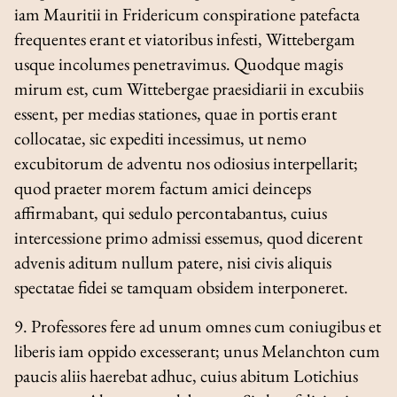
iam Mauritii in Fridericum conspiratione patefacta
frequentes erant et viatoribus infesti, Wittebergam
usque incolumes penetravimus. Quodque magis
mirum est, cum Wittebergae praesidiarii in excubiis
essent, per medias stationes, quae in portis erant
collocatae, sic expediti incessimus, ut nemo
excubitorum de adventu nos odiosius interpellarit;
quod praeter morem factum amici deinceps
affirmabant, qui sedulo percontabantus, cuius
intercessione primo admissi essemus, quod dicerent
advenis aditum nullum patere, nisi civis aliquis
spectatae fidei se tamquam obsidem interponeret.
9. Professores fere ad unum omnes cum coniugibus et
liberis iam oppido excesserant; unus Melanchton cum
paucis aliis haerebat adhuc, cuius abitum Lotichius