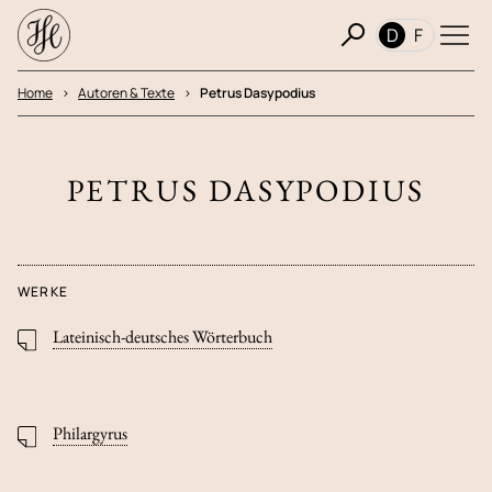
D
F
Home
Autoren & Texte
Petrus Dasypodius
PETRUS DASYPODIUS
WERKE
Lateinisch-deutsches Wörterbuch
Philargyrus