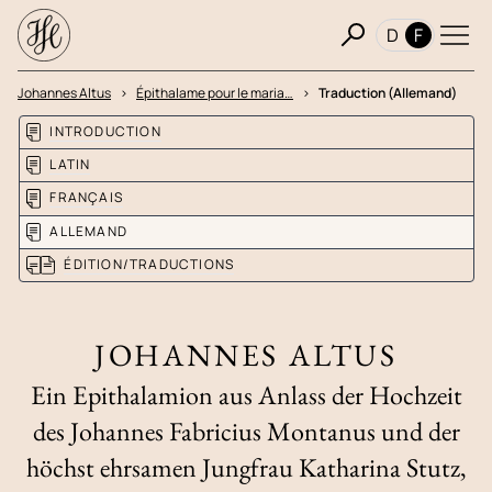
D
F
Johannes Altus
Épithalame pour le maria…
Traduction (Allemand)
INTRODUCTION
LATIN
FRANÇAIS
ALLEMAND
ÉDITION/TRADUCTIONS
JOHANNES ALTUS
Ein Epithalamion aus Anlass der Hochzeit
des Johannes Fabricius Montanus und der
höchst ehrsamen Jungfrau Katharina Stutz,