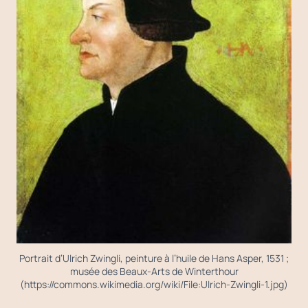
Portrait d’Ulrich Zwingli, peinture à l’huile de Hans Asper, 1531 ;
musée des Beaux-Arts de Winterthour
(https://commons.wikimedia.org/wiki/File:Ulrich-Zwingli-1.jpg)