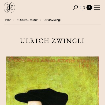
D
F
Home
Auteurs & textes
Ulrich Zwingli
ULRICH ZWINGLI