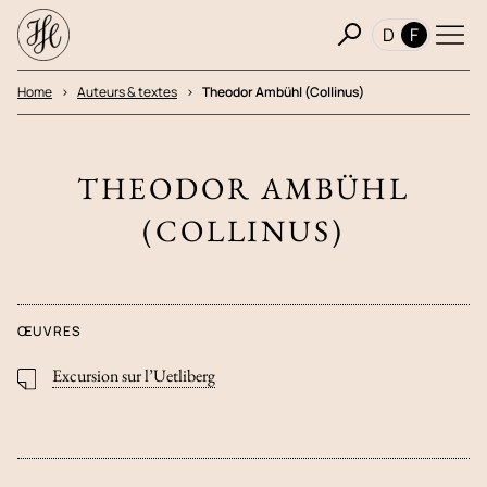
D
F
Home
Auteurs & textes
Theodor Ambühl (Collinus)
THEODOR AMBÜHL
(COLLINUS)
ŒUVRES
Excursion sur l’Uetliberg